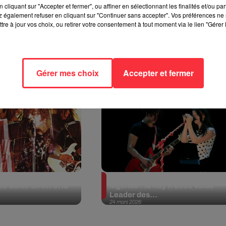
cliquant sur "Accepter et fermer", ou affiner en sélectionnant les finalités et/ou pa
 également refuser en cliquant sur "Continuer sans accepter". Vos préférences ne 
tre à jour vos choix, ou retirer votre consentement à tout moment via le lien "Gérer 
guitaristes de
Guitares et guitaristes de
 Gibson ES 335
légende : la Framus acoustique
on
1965 de...
Gérer mes choix
Accepter et fermer
21 avril 2026
guitaristes de
Guitares et guitaristes de
ed Sonic Smith et la
légende : la Kay K 6533 Value
Leader des...
24 mars 2026