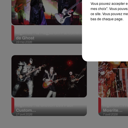
Vous pouvez accepter en 
mes choix". Vous pouvez
ce site. Vous pouvez met
bas de chaque page.
Guitares et guitaristes de
Guitares et 
légende : la Hagstrom Fantomen
légende : la
de Ghost
d’Eric Clapt
19 mai 2026
28 avril 2026
Guitares et guitaristes de
Guitares et 
légende : la Gibson Les Paul
légende : Fr
Custom...
Mosrite...
17 avril 2026
7 avril 2026