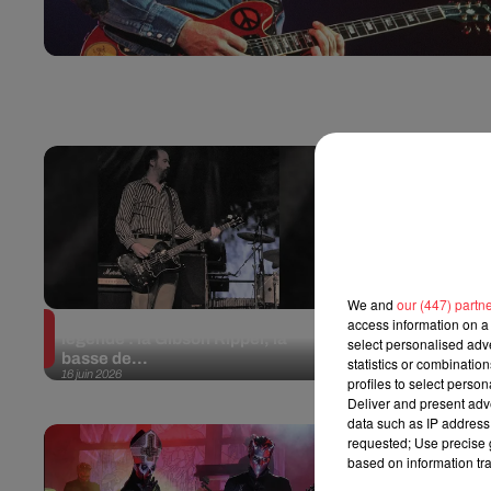
We and
our (447) partn
Guitares et guitaristes de
Guitares et 
access information on a 
légende : la Gibson Ripper, la
légende : l
select personalised ad
basse de...
Stratocaster
statistics or combinatio
16 juin 2026
9 juin 2026
profiles to select person
Deliver and present adv
data such as IP address 
requested; Use precise g
based on information tra