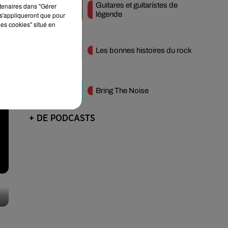
Guitares et guitaristes de
rtenaires dans "Gérer
légende
s'appliqueront que pour
les cookies" situé en
Les bonnes histoires du rock
Bring The Noise
+ DE PODCASTS