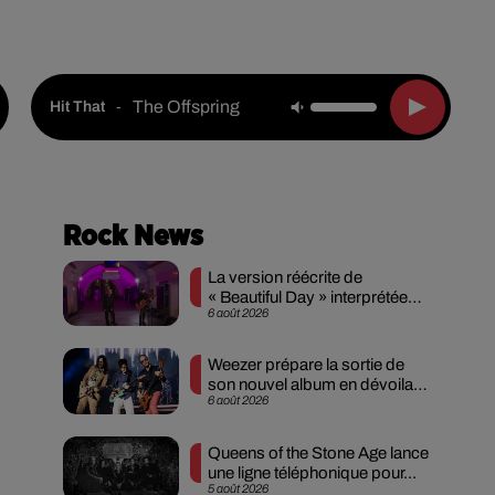
Live :
National
Webradios
Podcasts
The Offspring
-
Hit That
Rock News
La version réécrite de
« Beautiful Day » interprétée
6 août 2026
lors des...
Weezer prépare la sortie de
son nouvel album en dévoilant
6 août 2026
une...
Queens of the Stone Age lance
une ligne téléphonique pour...
5 août 2026