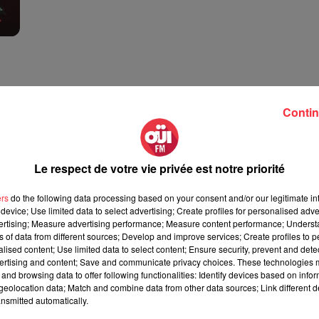
Contin
Le respect de votre vie privée est notre priorité
ers
do the following data processing based on your consent and/or our legitimate int
guitaristes de
Guitares et guitaristes de
device; Use limited data to select advertising; Create profiles for personalised adver
a PGM/Moon
légende : la Gibson Flying V de
vertising; Measure advertising performance; Measure content performance; Unders
 rouge...
Rudolf...
ns of data from different sources; Develop and improve services; Create profiles to 
26 mai 2026
alised content; Use limited data to select content; Ensure security, prevent and detect
ertising and content; Save and communicate privacy choices. These technologies
and browsing data to offer following functionalities: Identify devices based on infor
eolocation data; Match and combine data from other data sources; Link different de
nsmitted automatically.