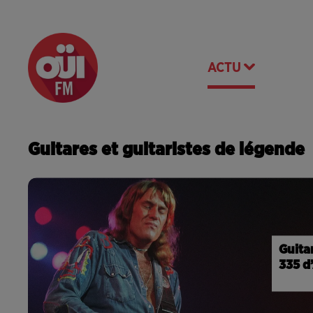
RADIO
ACTU
PODCA
Guitares et guitaristes de légende
Guitar
335 d’