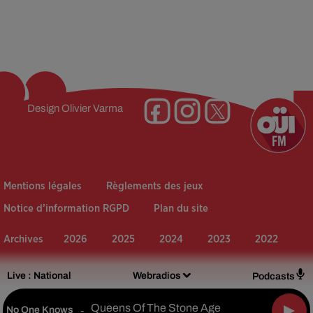
Design
Olivier Varma
Mentions légales
Règlements des jeux
Notice d’information RGPD
Plan du site
Archives
2026
2025
2024
2023
2022
Live :
National
Webradios
Podcasts
Queens Of The Stone Age
No One Knows
-