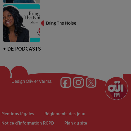
Bring The Noise
+ DE PODCASTS
Design
Olivier Varma
Mentions légales
Règlements des jeux
Notice d’information RGPD
Plan du site