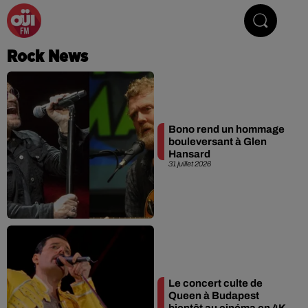
La Radio du Rock
Rock News
Bono rend un hommage
bouleversant à Glen
Hansard
31 juillet 2026
Le concert culte de
Queen à Budapest
bientôt au cinéma en 4K