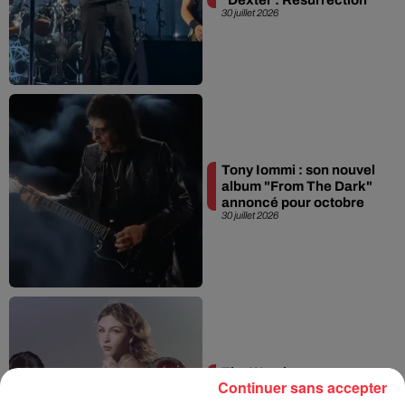
30 juillet 2026
Tony Iommi : son nouvel
album "From The Dark"
annoncé pour octobre
30 juillet 2026
The Warning une
Continuer sans accepter
performance vidéo de
leur dernier single