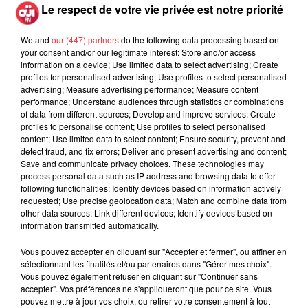
Le respect de votre vie privée est notre priorité
29 juillet 2026
We and
our (447) partners
do the following data processing based on
your consent and/or our legitimate interest: Store and/or access
information on a device; Use limited data to select advertising; Create
profiles for personalised advertising; Use profiles to select personalised
advertising; Measure advertising performance; Measure content
performance; Understand audiences through statistics or combinations
of data from different sources; Develop and improve services; Create
profiles to personalise content; Use profiles to select personalised
Ministry annonce son
content; Use limited data to select content; Ensure security, prevent and
ultime album et une
detect fraud, and fix errors; Deliver and present advertising and content;
tournée d'adieu
Save and communicate privacy choices. These technologies may
29 juillet 2026
process personal data such as IP address and browsing data to offer
following functionalities: Identify devices based on information actively
requested; Use precise geolocation data; Match and combine data from
other data sources; Link different devices; Identify devices based on
information transmitted automatically.
Vous pouvez accepter en cliquant sur "Accepter et fermer", ou affiner en
sélectionnant les finalités et/ou partenaires dans "Gérer mes choix".
Vous pouvez également refuser en cliquant sur "Continuer sans
1
2
3
4
5
accepter". Vos préférences ne s'appliqueront que pour ce site. Vous
pouvez mettre à jour vos choix, ou retirer votre consentement à tout