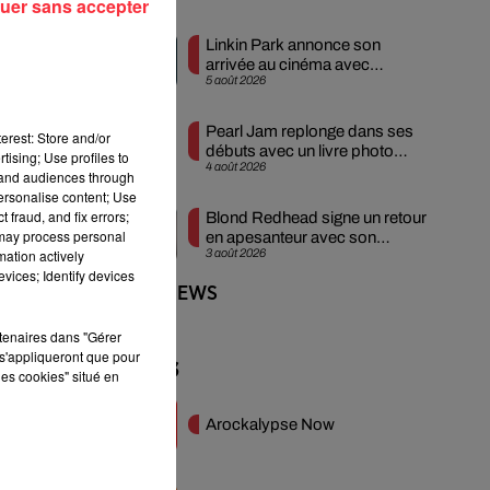
uer sans accepter
Linkin Park annonce son
arrivée au cinéma avec
5 août 2026
« Unshatter »
Pearl Jam replonge dans ses
erest: Store and/or
débuts avec un livre photo
tising; Use profiles to
4 août 2026
inédit
tand audiences through
personalise content; Use
 fraud, and fix errors;
e
Blond Redhead signe un retour
 may process personal
en apesanteur avec son
mation actively
3 août 2026
nouveau single
vices; Identify devices
+ DE ROCK NEWS
rtenaires dans "Gérer
s'appliqueront que pour
Podcasts
les cookies" situé en
Arockalypse Now