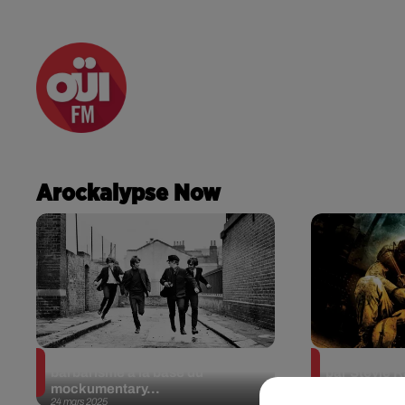
RADIO
ACTU
PODCA
Arockalypse Now
"A Hard Day’s Night", le
Avez-vous r
barbarisme à la base du
par Stevie 
mockumentary...
"La...
24 mars 2025
17 mars 2025