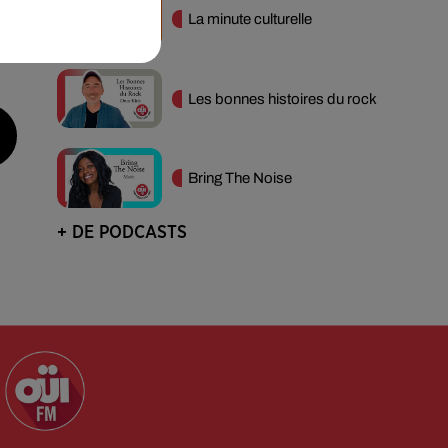
La minute culturelle
Les bonnes histoires du rock
Bring The Noise
+ DE PODCASTS