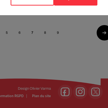
or The Devil" des
cloche iconique d’AC/DC pour
es...
une baston...
27 janvier 2025
5
6
7
8
9
Design
Olivier Varma
formation RGPD
Plan du site