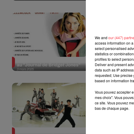
We and
our (447) partn
access information on a 
select personalised ad
statistics or combinatio
profiles to select person
"All By Myself" à jamais associé
“Rocky III” 
Deliver and present adv
au "Journal de Bridget Jones"
: faire du n
data such as IP address 
3 mars 2025
24 février 2025
requested; Use precise g
based on information tra
Vous pouvez accepter en 
mes choix". Vous pouvez
ce site. Vous pouvez met
bas de chaque page.
Grease : quand le disco rend
Quand une r