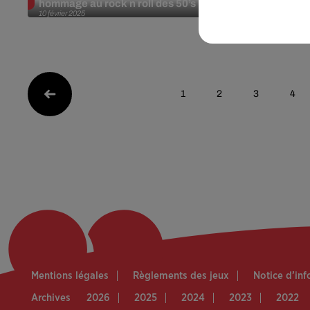
hommage au rock n roll des 50’s
"Sympathy F
10 février 2025
Rolling Ston
3 février 2025
1
2
3
4
Mentions légales
Règlements des jeux
Notice d’in
Archives
2026
2025
2024
2023
2022