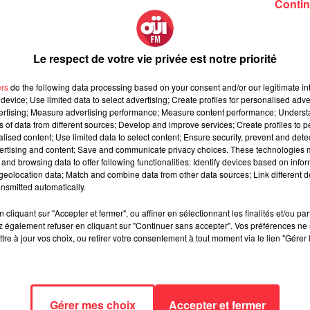
Contin
Le respect de votre vie privée est notre priorité
ers
do the following data processing based on your consent and/or our legitimate int
device; Use limited data to select advertising; Create profiles for personalised adver
vertising; Measure advertising performance; Measure content performance; Unders
ns of data from different sources; Develop and improve services; Create profiles to 
alised content; Use limited data to select content; Ensure security, prevent and detect
& "Eye Of The Tiger"
“Easy Rider” : quand “Born to B
ertising and content; Save and communicate privacy choices. These technologies
euf avec du vieux…
Wild” devient l’hymne d’une...
and browsing data to offer following functionalities: Identify devices based on infor
17 février 2025
eolocation data; Match and combine data from other data sources; Link different de
nsmitted automatically.
cliquant sur "Accepter et fermer", ou affiner en sélectionnant les finalités et/ou pa
 également refuser en cliquant sur "Continuer sans accepter". Vos préférences ne 
tre à jour vos choix, ou retirer votre consentement à tout moment via le lien "Gérer 
eprise de
"Deadpool & Wolverine" : la
Gérer mes choix
Accepter et fermer