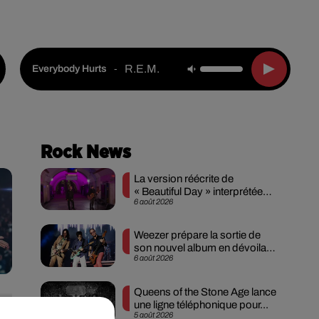
Live :
National
Webradios
Podcasts
R.e.m.
-
Everybody Hurts
Rock News
La version réécrite de
« Beautiful Day » interprétée
6 août 2026
lors des...
Weezer prépare la sortie de
son nouvel album en dévoilant
6 août 2026
une...
Queens of the Stone Age lance
une ligne téléphonique pour...
5 août 2026