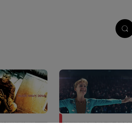
STS
JEUX
RÉGIE PUB
CONTACT
epéré cette reprise
Pourquoi les artistes ont
Ray Vaughan dans
commencé par dire "no" à la BO
de "Moi,...
10 mars 2025