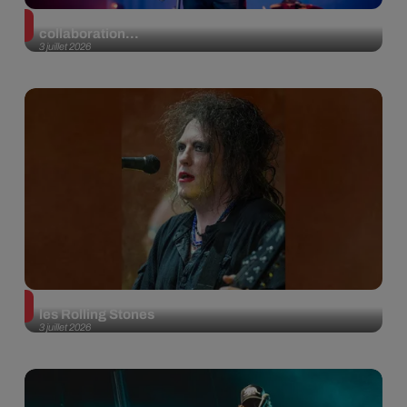
Snow Patrol s'associe à Kylie Minogue pour une
collaboration...
3 juillet 2026
Pourquoi Robert Smith ne voulait pas jouer avec
les Rolling Stones
3 juillet 2026