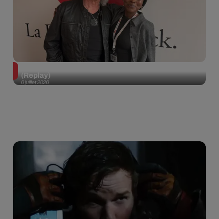
Def Leppard en interview dans Bring The Noise
(Replay)
6 juillet 2026