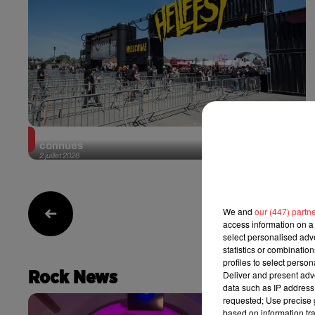
Les premières infos du Hellfest 2027 sont enfin
connues
2 juillet 2026
We and
our (447) partn
5
access information on a 
select personalised ad
statistics or combinatio
profiles to select person
Deliver and present adv
Rock News
data such as IP address 
requested; Use precise g
based on information tra