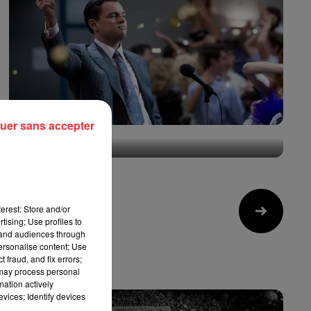
uer sans accepter
Pourquoi Scorsese a choisi les Lemonheads pour
"Le Loup de Wall...
1er juillet 2026
erest: Store and/or
14
tising; Use profiles to
tand audiences through
personalise content; Use
 fraud, and fix errors;
 may process personal
mation actively
vices; Identify devices