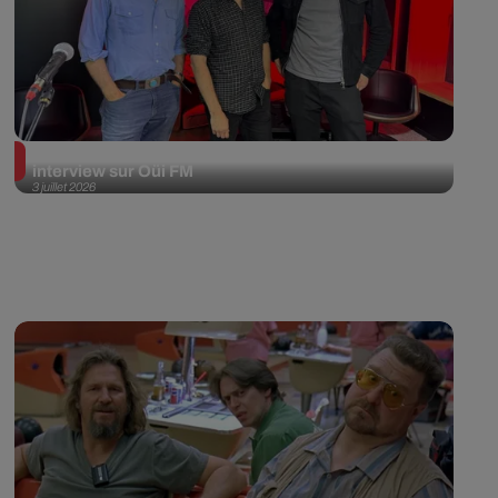
Franz Ferdinand en session acoustique et
interview sur Oüi FM
3 juillet 2026