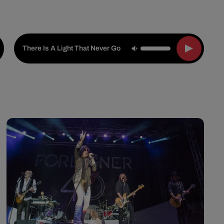
Live :
National
Webradios
Podcasts
The Smiths
-
There Is A Light That Never Goes Out