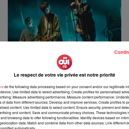
Contin
Julian Casablancas rassure les fans sur Nick
Valensi
1er juillet 2026
Le respect de votre vie privée est notre priorité
ers
do the following data processing based on your consent and/or our legitimate int
6
7
8
9
10
11
12
13
device; Use limited data to select advertising; Create profiles for personalised adver
vertising; Measure advertising performance; Measure content performance; Unders
ns of data from different sources; Develop and improve services; Create profiles to 
alised content; Use limited data to select content; Ensure security, prevent and detect
ertising and content; Save and communicate privacy choices. These technologies
and browsing data to offer following functionalities: Identify devices based on infor
eolocation data; Match and combine data from other data sources; Link different de
nsmitted automatically.