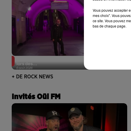
Vous pouvez accepter en 
mes choix". Vous pouvez
ce site. Vous pouvez met
bas de chaque page.
La version réécrite de « Beautiful Day » interprétée
lors des...
6 août 2026
+ DE ROCK NEWS
Invités Oüi FM