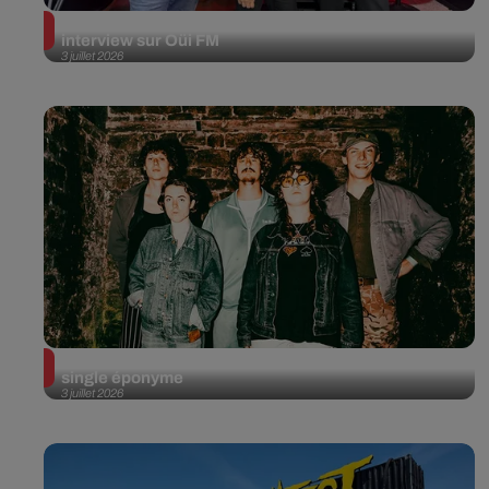
Franz Ferdinand en session acoustique et
interview sur Oüi FM
3 juillet 2026
Fat Dog annonce son deuxième album avec un
single éponyme
3 juillet 2026