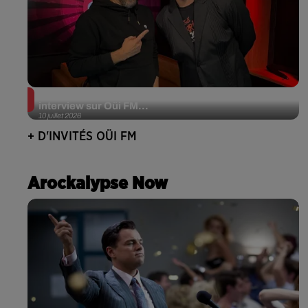
JJerome87 (Alt-J) en session acoustique et
interview sur Oüi FM...
10 juillet 2026
+ D'INVITÉS OÜI FM
Arockalypse Now