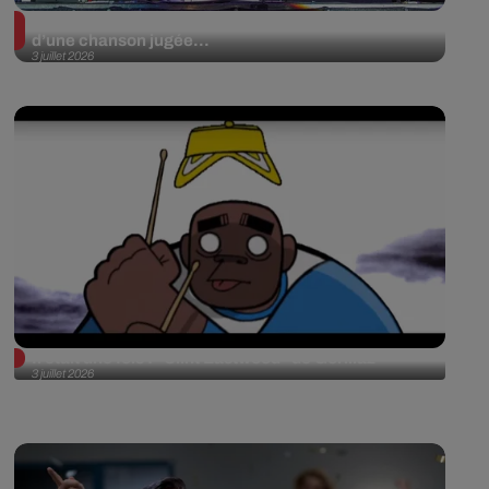
Foreigner suscite la polémique avec le retour
d’une chanson jugée...
3 juillet 2026
Il était une fois : "Clint Eastwood" de Gorillaz
3 juillet 2026