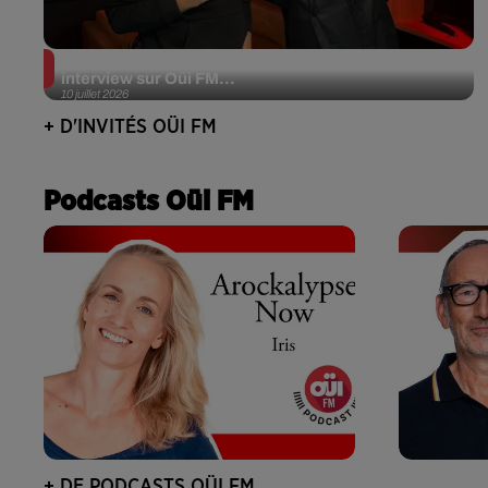
JJerome87 (Alt-J) en session acoustique et
interview sur Oüi FM...
10 juillet 2026
+ D'INVITÉS OÜI FM
Podcasts Oüi FM
+ DE PODCASTS OÜI FM