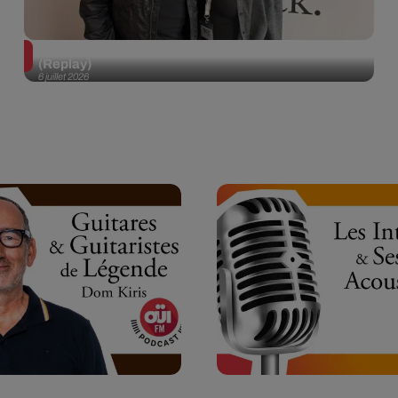
Def Leppard en interview dans Bring The Noise
(Replay)
6 juillet 2026