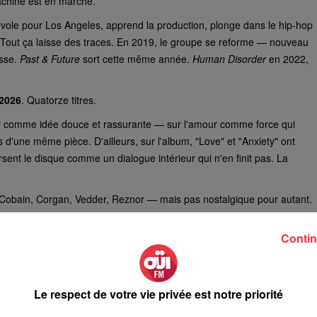
chine est en marche.
nvole pour Los Angeles, apprend la production, plonge dans le hip-hop
. Tout ça laisse des traces. En 2019, le groupe se reforme — nouveau
sse.
Past & Future
sort cette même année.
Human Disorder
en 2022,
 2026
. Quatorze titres.
our comme idée douce et rassurante — sur l'amour comme force qui
es d'une même pièce. D'ailleurs, sur l'album, "Love" et "Anxiety" ont
rsent le disque comme un dialogue intérieur qui n'en finit pas. La
Cobain, Corgan, Vedder, Reznor — mais pas nostalgique pour autant.
ctro nerveuses, du groove sous tension, des rythmiques puissantes et
me une chose depuis le début : ne rien s'interdire. Et ça s'entend.
Contin
aquinent un peu. On parle de l'amour et de ce qu'ils mettent dedans :
ils ont pris — volontairement, sans pression, sans concessions — pour
ur l'industrie, ni pour les tendances. Pour leur public. Et pour eux.
Le respect de votre vie privée est notre priorité
rt, ressemble à leur musique.