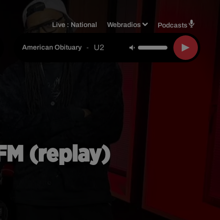
Live :
National
Webradios
Podcasts
U2
-
American Obituary
FM (replay)