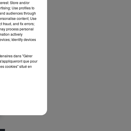
erest: Store and/or
tising; Use profiles to
tand audiences through
personalise content; Use
 fraud, and fix errors;
 may process personal
mation actively
vices; Identify devices
rtenaires dans "Gérer
s'appliqueront que pour
les cookies" situé en