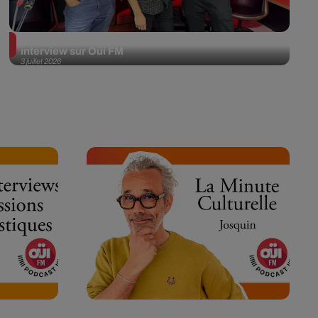
Franz Ferdinand en session acoustique et
interview sur Oüi FM
3 juillet 2026