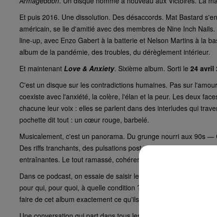
Armageddon
. Un disque nommé à nouveau aux Victoires. La ma
Et puis 2016. Une dissolution. Des désaccords. Mat Bastard s'e
américain, se lie d'amitié avec des membres de Nine Inch Nails
line-up, avec Enzo Gabert à la batterie et Nelson Martins à la ba
album de la pandémie, des troubles, du dérèglement intérieur.
Et maintenant
Love & Anxiety
. Sixième album. Sorti le
24 avril
C'est un disque sur les contradictions humaines. Pas sur l'am
coexiste avec l'anxiété, la colère, l'élan et la peur. Les deux fac
chacune leur voix : elles se parlent dans des interludes qui trave
pochette dit tout : un cœur rouge, barbelé.
Musicalement, c'est un panorama. Du grunge nourri aux 90s — 
Des riffs tranchants, des pulsations post-punk, des textures éle
entraînantes. Le tout ramassé, cohérent, libre. Skip the Use assu
Dans ce podcast, on essaie de saisir le message — et ils nous t
pour qui, pour quoi, à quelle condition ? On parle du temps qu'
faire de cet album exactement ce qu'ils voulaient qu'il soit. Ni po
Une conversation qui part dans tous les sens et qui, quelque pa