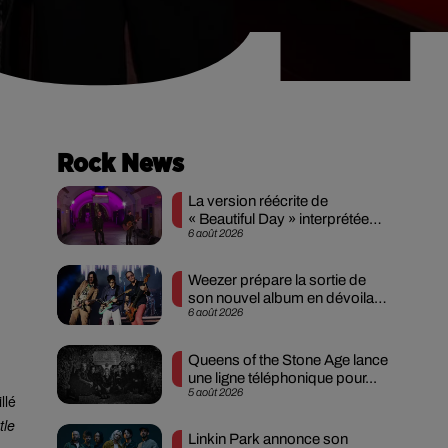
Rock News
La version réécrite de
« Beautiful Day » interprétée
6 août 2026
lors des...
Weezer prépare la sortie de
son nouvel album en dévoilant
6 août 2026
une...
Queens of the Stone Age lance
une ligne téléphonique pour...
5 août 2026
llé
tle
Linkin Park annonce son