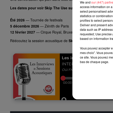
We and
our (447) partn
access information on a 
Les dates pour voir Skip The Use sur scène :
select personalised ad
statistics or combinatio
Été 2026
— Tournée de festivals
profiles to select person
Deliver and present adv
5 décembre 2026
— Zénith de Paris
data such as IP address 
12 février 2027
— Cirque Royal, Bruxelles
requested; Use precise g
based on information tra
Réécoutez la session acoustique de
Skip The Use
enregistrée 
Vous pouvez accepter en 
mes choix". Vous pouvez
ce site. Vous pouvez met
bas de chaque page.