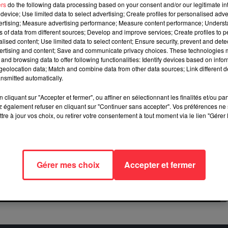
ers
do the following data processing based on your consent and/or our legitimate int
device; Use limited data to select advertising; Create profiles for personalised adver
vertising; Measure advertising performance; Measure content performance; Unders
ns of data from different sources; Develop and improve services; Create profiles to 
alised content; Use limited data to select content; Ensure security, prevent and detect
ertising and content; Save and communicate privacy choices. These technologies
and browsing data to offer following functionalities: Identify devices based on infor
eolocation data; Match and combine data from other data sources; Link different de
nsmitted automatically.
en décembre dernier
juste ici
!
cliquant sur "Accepter et fermer", ou affiner en sélectionnant les finalités et/ou pa
 également refuser en cliquant sur "Continuer sans accepter". Vos préférences ne 
tre à jour vos choix, ou retirer votre consentement à tout moment via le lien "Gérer 
Gérer mes choix
Accepter et fermer