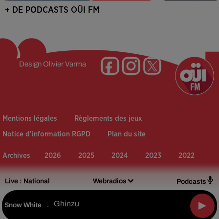
+ DE PODCASTS OÜI FM
Design
Olivier Varma
Mentions légales
Règlements des jeux
Notice d’information RGPD
Plan du site
Archives
2026
2025
2024
2023
2022
Live :
National
Webradios
Podcasts
Ghinzu
Snow White
-