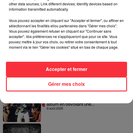
other data sources; Link different devices; Identify devices based on
Afficher l'élément
information transmitted automatically.
Vous pouvez accepter en cliquant sur "Accepter et fermer", ou affiner en
sélectionnant les finalités et/ou partenaires dans "Gérer mes choix".
Vous pouvez également refuser en cliquant sur "Continuer sans
accepter". Vos préférences ne s'appliqueront que pour ce site. Vous
Rock News
pouvez mettre à jour vos choix, ou retirer votre consentement à tout
moment via le lien "Gérer les cookies" situé en bas de chaque page.
La version réécrite de « Beautiful Day »
interprétée lors des...
Accepter et fermer
6 août 2026
Gérer mes choix
Weezer prépare la sortie de son nouvel
album en dévoilant une...
6 août 2026