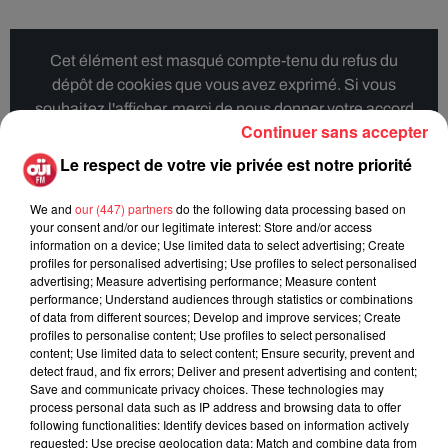
Cet élément est masqué compte-tenu du refus du
dépôt de cookies que vous avez exprimé. Si vous
souhaitez l'afficher, merci de nous donner votre accord
Continuer sans accepter
en cliquant sur le bouton ci-dessous.
Le respect de votre vie privée est notre priorité
Afficher l'élément
We and
our (447) partners
do the following data processing based on
your consent and/or our legitimate interest: Store and/or access
information on a device; Use limited data to select advertising; Create
Ecouter la reprise de
Piece of My Heart
de Janis Joplin par
profiles for personalised advertising; Use profiles to select personalised
JJ Wilde :
advertising; Measure advertising performance; Measure content
performance; Understand audiences through statistics or combinations
of data from different sources; Develop and improve services; Create
profiles to personalise content; Use profiles to select personalised
Cet élément est masqué compte-tenu du refus du
content; Use limited data to select content; Ensure security, prevent and
dépôt de cookies que vous avez exprimé. Si vous
detect fraud, and fix errors; Deliver and present advertising and content;
Save and communicate privacy choices. These technologies may
souhaitez l'afficher, merci de nous donner votre accord
process personal data such as IP address and browsing data to offer
en cliquant sur le bouton ci-dessous.
following functionalities: Identify devices based on information actively
requested; Use precise geolocation data; Match and combine data from