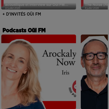
JJerome87 (Alt-J) en session
Def Leppard e
acoustique et interview sur Oüi FM...
The Noise (Re
10 juillet 2026
6 juillet 2026
+ D'INVITÉS OÜI FM
Podcasts Oüi FM