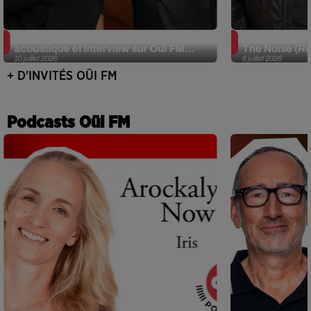
JJerome87 (Alt-J) en session
Def Leppard e
acoustique et interview sur Oüi FM...
The Noise (Re
10 juillet 2026
6 juillet 2026
+ D'INVITÉS OÜI FM
Podcasts Oüi FM