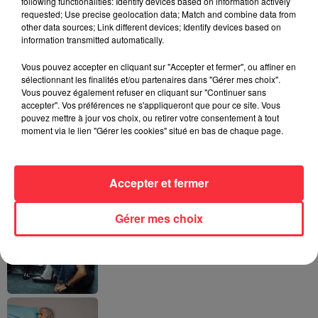
following functionalities: Identify devices based on information actively
requested; Use precise geolocation data; Match and combine data from
other data sources; Link different devices; Identify devices based on
information transmitted automatically.
Queens of the Stone Age lance une ligne
téléphonique pour...
Vous pouvez accepter en cliquant sur "Accepter et fermer", ou affiner en
5 août 2026
sélectionnant les finalités et/ou partenaires dans "Gérer mes choix".
Vous pouvez également refuser en cliquant sur "Continuer sans
accepter". Vos préférences ne s'appliqueront que pour ce site. Vous
pouvez mettre à jour vos choix, ou retirer votre consentement à tout
moment via le lien "Gérer les cookies" situé en bas de chaque page.
Linkin Park annonce son arrivée au
cinéma avec « Unshatter »
5 août 2026
Accepter et fermer
Gérer mes choix
Pearl Jam replonge dans ses débuts
avec un livre photo inédit
4 août 2026