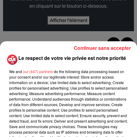
en cliquant sur le bouton ci-dessous.
Afficher l'élément
Continuer sans accepter
Rock News
Le respect de votre vie privée est notre priorité
We and
our (447) partners
do the following data processing based on
La version réécrite de « Beautiful Day »
your consent and/or our legitimate interest: Store and/or access
interprétée lors des...
information on a device; Use limited data to select advertising; Create
6 août 2026
profiles for personalised advertising; Use profiles to select personalised
advertising; Measure advertising performance; Measure content
performance; Understand audiences through statistics or combinations
of data from different sources; Develop and improve services; Create
profiles to personalise content; Use profiles to select personalised
content; Use limited data to select content; Ensure security, prevent and
Weezer prépare la sortie de son nouvel
detect fraud, and fix errors; Deliver and present advertising and content;
album en dévoilant une...
Save and communicate privacy choices. These technologies may
6 août 2026
process personal data such as IP address and browsing data to offer