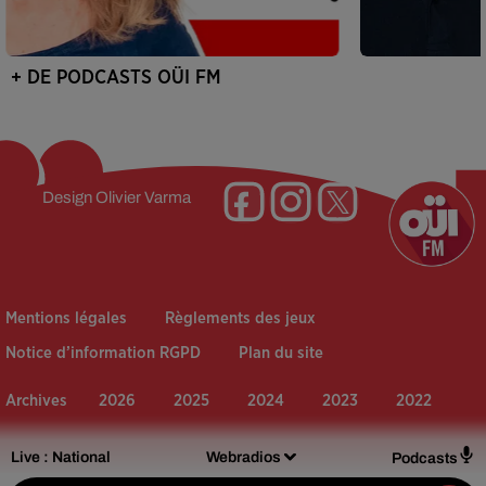
+ DE PODCASTS OÜI FM
Design
Olivier Varma
Mentions légales
Règlements des jeux
Notice d’information RGPD
Plan du site
Archives
2026
2025
2024
2023
2022
Live :
National
Webradios
Podcasts