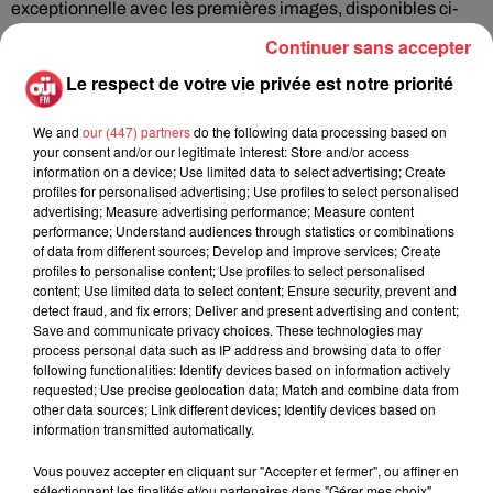
exceptionnelle avec les premières images, disponibles ci-
dessus !
Continuer sans accepter
Le respect de votre vie privée est notre priorité
We and
our (447) partners
do the following data processing based on
your consent and/or our legitimate interest: Store and/or access
information on a device; Use limited data to select advertising; Create
Fil actus
profiles for personalised advertising; Use profiles to select personalised
advertising; Measure advertising performance; Measure content
performance; Understand audiences through statistics or combinations
of data from different sources; Develop and improve services; Create
La version réécrite de « Beautiful Day »
profiles to personalise content; Use profiles to select personalised
interprétée lors des...
content; Use limited data to select content; Ensure security, prevent and
detect fraud, and fix errors; Deliver and present advertising and content;
Save and communicate privacy choices. These technologies may
process personal data such as IP address and browsing data to offer
following functionalities: Identify devices based on information actively
requested; Use precise geolocation data; Match and combine data from
other data sources; Link different devices; Identify devices based on
Weezer prépare la sortie de son nouvel
information transmitted automatically.
album en dévoilant une...
Vous pouvez accepter en cliquant sur "Accepter et fermer", ou affiner en
sélectionnant les finalités et/ou partenaires dans "Gérer mes choix".