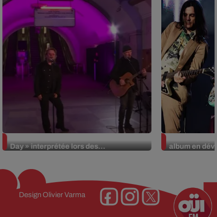
La version réécrite de « Beautiful
Weezer prépar
Day » interprétée lors des...
album en dévo
Design
Olivier Varma