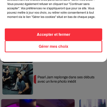
Vous pouvez également refuser en cliquant sur "Continuer sans
accepter". Vos préférences ne s'appliqueront que pour ce site. Vous
pouvez mettre à jour vos choix, ou retirer votre consentement à tout
Queens of the Stone Age lance une ligne
moment via le lien "Gérer les cookies" situé en bas de chaque page.
téléphonique pour...
Accepter et fermer
Linkin Park annonce son arrivée au
Gérer mes choix
cinéma avec « Unshatter »
Pearl Jam replonge dans ses débuts
avec un livre photo inédit