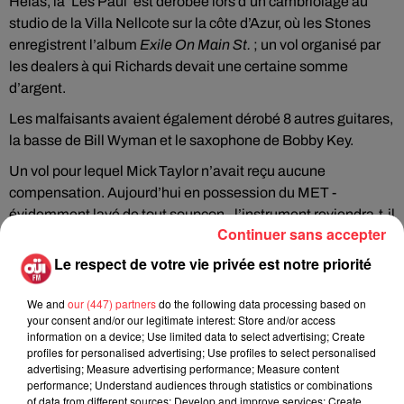
Hélas, la ‘Les Paul’ est dérobée lors d’un cambriolage au
studio de la Villa Nellcote sur la côte d’Azur, où les Stones
enregistrent l’album
Exile On Main St.
; un vol organisé par
les dealers à qui Richards devait une certaine somme
d’argent.
Les malfaisants avaient également dérobé 8 autres guitares,
la basse de Bill Wyman et le saxophone de Bobby Key.
Un vol pour lequel Mick Taylor n’avait reçu aucune
compensation. Aujourd’hui en possession du MET -
évidemment lavé de tout soupçon - l’instrument reviendra-t-il
Continuer sans accepter
entre les mains de son dernier propriétaire officiel ? Les paris
sont ouverts…
Le respect de votre vie privée est notre priorité
We and
our (447) partners
do the following data processing based on
your consent and/or our legitimate interest: Store and/or access
information on a device; Use limited data to select advertising; Create
Rock News
profiles for personalised advertising; Use profiles to select personalised
advertising; Measure advertising performance; Measure content
performance; Understand audiences through statistics or combinations
of data from different sources; Develop and improve services; Create