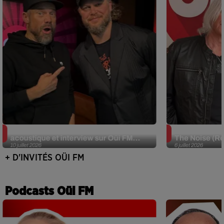
JJerome87 (Alt-J) en session
Def Leppard e
acoustique et interview sur Oüi FM...
The Noise (Re
10 juillet 2026
6 juillet 2026
+ D'INVITÉS OÜI FM
Podcasts Oüi FM