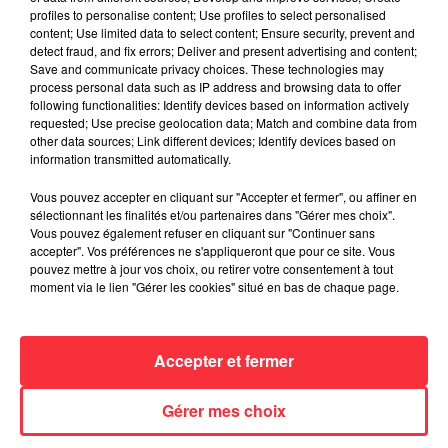
La version réécrite de « Beautiful Day »
profiles to personalise content; Use profiles to select personalised
interprétée lors des...
content; Use limited data to select content; Ensure security, prevent and
6 août 2026
detect fraud, and fix errors; Deliver and present advertising and content;
Save and communicate privacy choices. These technologies may
process personal data such as IP address and browsing data to offer
following functionalities: Identify devices based on information actively
requested; Use precise geolocation data; Match and combine data from
other data sources; Link different devices; Identify devices based on
Weezer prépare la sortie de son nouvel
information transmitted automatically.
album en dévoilant une...
6 août 2026
Vous pouvez accepter en cliquant sur "Accepter et fermer", ou affiner en
sélectionnant les finalités et/ou partenaires dans "Gérer mes choix".
Vous pouvez également refuser en cliquant sur "Continuer sans
accepter". Vos préférences ne s'appliqueront que pour ce site. Vous
pouvez mettre à jour vos choix, ou retirer votre consentement à tout
Queens of the Stone Age lance une ligne
moment via le lien "Gérer les cookies" situé en bas de chaque page.
téléphonique pour...
5 août 2026
Accepter et fermer
Gérer mes choix
Linkin Park annonce son arrivée au
cinéma avec « Unshatter »
5 août 2026