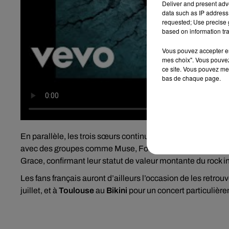
Deliver and present adv
data such as IP address 
requested; Use precise g
based on information tra
Vous pouvez accepter en 
mes choix". Vous pouvez
ce site. Vous pouvez met
bas de chaque page.
En parallèle, les trois sœurs continuent de défendre leur 
avec des groupes comme Muse, Foo Fighters, Guns N’ Ros
Grace, confirmant leur statut de valeur montante du rock i
Les fans français auront d’ailleurs l’occasion de les retrouv
juillet, et à
Toulouse
au
Bikini
pour un concert particulièrem