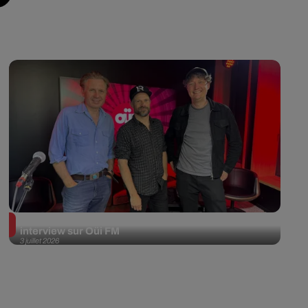
Franz Ferdinand en session acoustique et
interview sur Oüi FM
3 juillet 2026