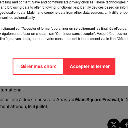
ertising and content; Save and communicate privacy choices. These technologies
and browsing data to offer following functionalities: Identify devices based on infor
eolocation data; Match and combine data from other data sources; Link different de
nsmitted automatically.
cliquant sur "Accepter et fermer", ou affiner en sélectionnant les finalités et/ou pa
 également refuser en cliquant sur "Continuer sans accepter". Vos préférences ne 
tre à jour vos choix, ou retirer votre consentement à tout moment via le lien "Gérer 
Gérer mes choix
Accepter et fermer
musique sur scène. Ces dernières années, elles ont partagé l’affi
es, Royal Blood, The Pretty Reckless ou encore Three Days
nternational.
er cet été à deux reprises : à Arras, au
Main Square Festival
, le 4
ent attendu, le 6 juillet.