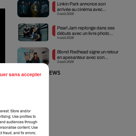
Linkin Park annonce son
arrivée au cinéma avec
5 août 2026
« Unshatter »
Pearl Jam replonge dans ses
débuts avec un livre photo
4 août 2026
inédit
Blond Redhead signe un retour
en apesanteur avec son
3 août 2026
nouveau single
+ DE ROCK NEWS
uer sans accepter
erest: Store and/or
tising; Use profiles to
tand audiences through
personalise content; Use
 fraud, and fix errors;