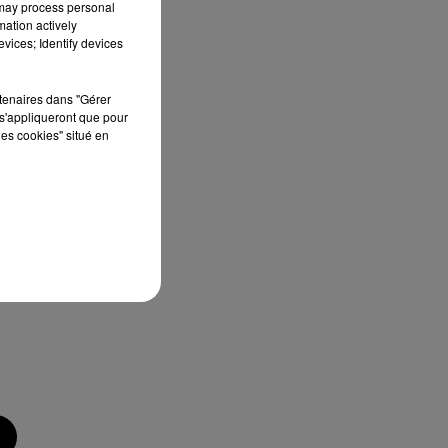
 may process personal
mation actively
vices; Identify devices
rtenaires dans "Gérer
s'appliqueront que pour
les cookies" situé en
che