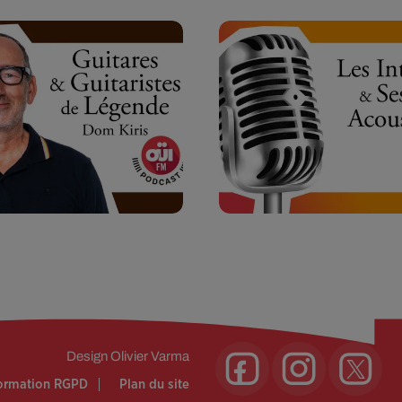
Design
Olivier Varma
formation RGPD
Plan du site