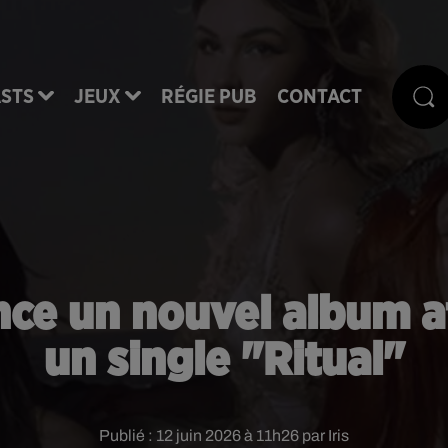
STS
JEUX
RÉGIE PUB
CONTACT
ce un nouvel album at
un single "Ritual"
Publié : 12 juin 2026 à 11h26 par Iris