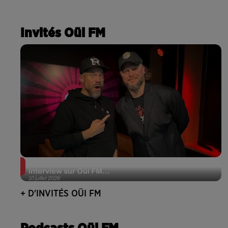
Invités Oüi FM
JJerome87 (Alt-J) en session acoustique et
interview sur Oüi FM...
10 juillet 2026
+ D'INVITÉS OÜI FM