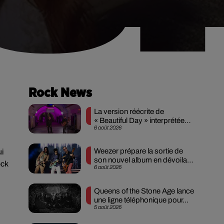
Rock News
La version réécrite de
« Beautiful Day » interprétée
6 août 2026
lors des...
Weezer prépare la sortie de
ui
son nouvel album en dévoilant
ock
6 août 2026
une...
Queens of the Stone Age lance
une ligne téléphonique pour...
5 août 2026