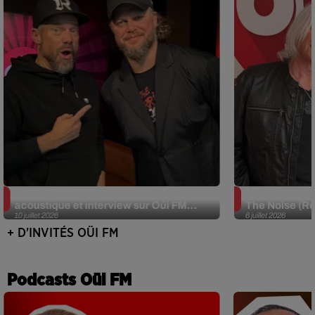
JJerome87 (Alt-J) en session
Def Leppard e
acoustique et interview sur Oüi FM...
The Noise (Re
10 juillet 2026
6 juillet 2026
+ D'INVITÉS OÜI FM
Podcasts Oüi FM