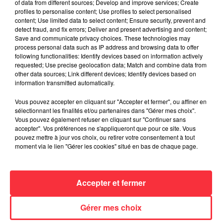
of data from different sources; Develop and improve services; Create
profiles to personalise content; Use profiles to select personalised
La version réécrite de « Beautiful Day »
content; Use limited data to select content; Ensure security, prevent and
interprétée lors des...
detect fraud, and fix errors; Deliver and present advertising and content;
6 août 2026
Save and communicate privacy choices. These technologies may
process personal data such as IP address and browsing data to offer
following functionalities: Identify devices based on information actively
requested; Use precise geolocation data; Match and combine data from
other data sources; Link different devices; Identify devices based on
Weezer prépare la sortie de son nouvel
information transmitted automatically.
album en dévoilant une...
6 août 2026
Vous pouvez accepter en cliquant sur "Accepter et fermer", ou affiner en
sélectionnant les finalités et/ou partenaires dans "Gérer mes choix".
Vous pouvez également refuser en cliquant sur "Continuer sans
accepter". Vos préférences ne s'appliqueront que pour ce site. Vous
pouvez mettre à jour vos choix, ou retirer votre consentement à tout
Queens of the Stone Age lance une ligne
moment via le lien "Gérer les cookies" situé en bas de chaque page.
téléphonique pour...
5 août 2026
Accepter et fermer
Gérer mes choix
Linkin Park annonce son arrivée au
cinéma avec « Unshatter »