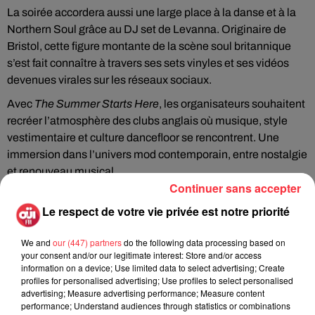
La soirée accordera aussi une large place à la danse et à la
Northern Soul grâce au DJ set de Levanna. Originaire de
Bristol, cette figure montante de la scène soul britannique
s’est fait connaître à travers ses sets vinyles et ses vidéos
devenues virales sur les réseaux sociaux.
Avec
The Summer Starts Here
, les organisateurs souhaitent
recréer l’atmosphère des clubs anglais où musique, style
vestimentaire et culture dancefloor se rencontrent. Une
immersion dans l’univers mod contemporain, entre nostalgie
et renouveau musical.
Continuer sans accepter
L’événement débutera à 19h30.
Les billets sont proposés au
Le respect de votre vie privée est notre priorité
prix de 25 euros
.
We and
our (447) partners
do the following data processing based on
your consent and/or our legitimate interest: Store and/or access
information on a device; Use limited data to select advertising; Create
Rock News
profiles for personalised advertising; Use profiles to select personalised
advertising; Measure advertising performance; Measure content
performance; Understand audiences through statistics or combinations