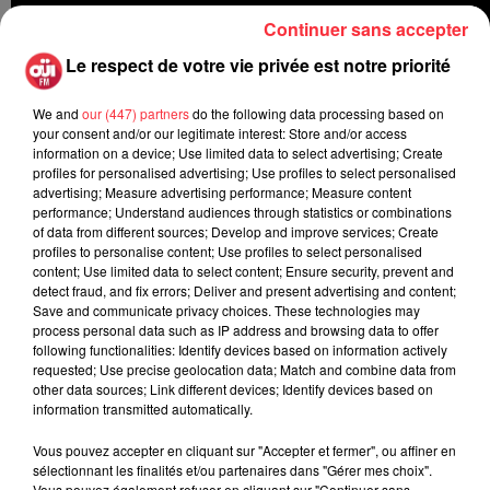
Continuer sans accepter
Le respect de votre vie privée est notre priorité
We and
our (447) partners
do the following data processing based on
your consent and/or our legitimate interest: Store and/or access
information on a device; Use limited data to select advertising; Create
profiles for personalised advertising; Use profiles to select personalised
advertising; Measure advertising performance; Measure content
performance; Understand audiences through statistics or combinations
of data from different sources; Develop and improve services; Create
profiles to personalise content; Use profiles to select personalised
content; Use limited data to select content; Ensure security, prevent and
detect fraud, and fix errors; Deliver and present advertising and content;
Save and communicate privacy choices. These technologies may
process personal data such as IP address and browsing data to offer
following functionalities: Identify devices based on information actively
requested; Use precise geolocation data; Match and combine data from
other data sources; Link different devices; Identify devices based on
Rock News
information transmitted automatically.
Vous pouvez accepter en cliquant sur "Accepter et fermer", ou affiner en
sélectionnant les finalités et/ou partenaires dans "Gérer mes choix".
La version réécrite de « Beautiful Day »
Vous pouvez également refuser en cliquant sur "Continuer sans