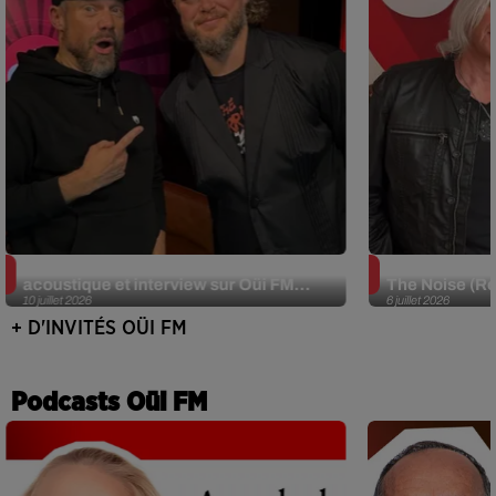
JJerome87 (Alt-J) en session
Def Leppard e
acoustique et interview sur Oüi FM...
The Noise (Re
10 juillet 2026
6 juillet 2026
+ D'INVITÉS OÜI FM
Podcasts Oüi FM