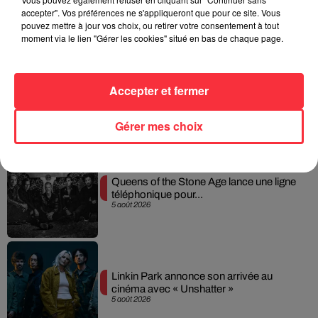
interprétée lors des...
accepter". Vos préférences ne s'appliqueront que pour ce site. Vous
6 août 2026
pouvez mettre à jour vos choix, ou retirer votre consentement à tout
moment via le lien "Gérer les cookies" situé en bas de chaque page.
Weezer prépare la sortie de son nouvel
Accepter et fermer
album en dévoilant une...
6 août 2026
Gérer mes choix
Queens of the Stone Age lance une ligne
téléphonique pour...
5 août 2026
Linkin Park annonce son arrivée au
cinéma avec « Unshatter »
5 août 2026