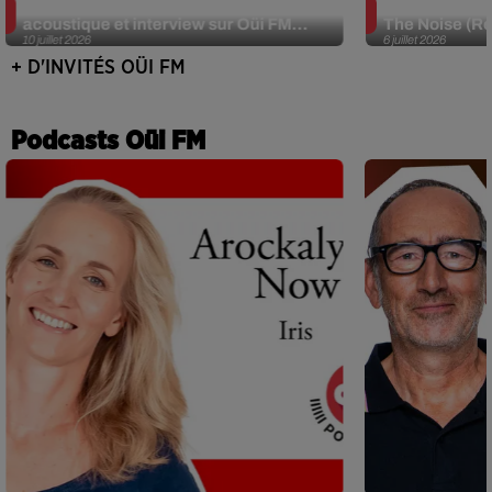
JJerome87 (Alt-J) en session
Def Leppard e
acoustique et interview sur Oüi FM...
The Noise (Re
10 juillet 2026
6 juillet 2026
+ D'INVITÉS OÜI FM
Podcasts Oüi FM