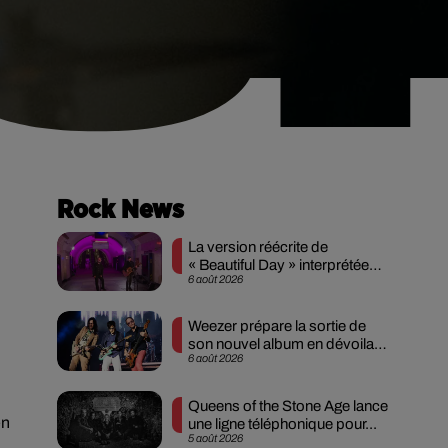
Rock News
La version réécrite de
« Beautiful Day » interprétée
6 août 2026
lors des...
Weezer prépare la sortie de
son nouvel album en dévoilant
6 août 2026
une...
Queens of the Stone Age lance
en
une ligne téléphonique pour...
5 août 2026