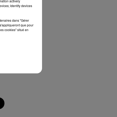
mation actively
vices; Identify devices
e
rtenaires dans "Gérer
s'appliqueront que pour
les cookies" situé en
s
ès