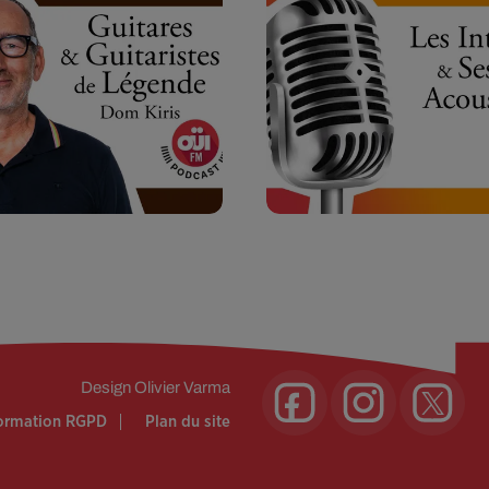
Design
Olivier Varma
formation RGPD
Plan du site