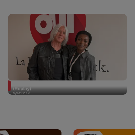
Def Leppard en interview dans Bring The Noise
(Replay)
6 juillet 2026