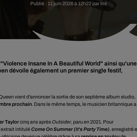
Publié : 11 juin 2026 à 12h22 par Iris
"Violence Insane In A Beautiful World" ainsi qu'une
en dévoile également un premier single festif,
 Queen vient d'annoncer la sortie de son septième album studio,
mbre prochain
. Dans le même temps, le musicien britannique a
r Taylor
cinq ans après
Outsider
, paru en 2021. Pour
xtrait intitulé
Come On Summer (It's Party Time)
, enregistré 
d-africaine devenue célèbre grâce à sa
reprise en zoulou
de