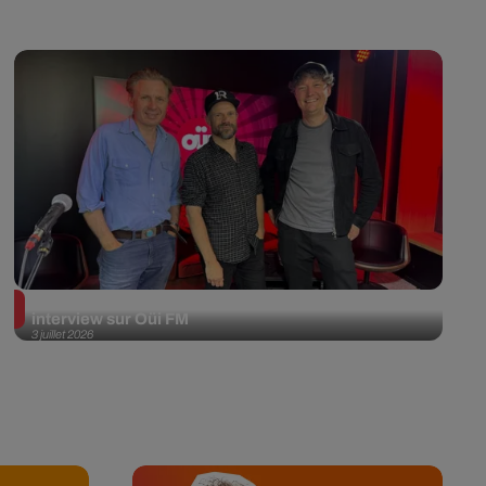
Franz Ferdinand en session acoustique et
interview sur Oüi FM
3 juillet 2026