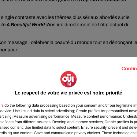
single contraste avec les thèmes plus sérieux abordés sur le
In A Beautiful World
s'inspire directement de l'état actuel du
 son message : célébrer la beauté du monde tout en dénonçant l
 menacer.
Contin
e cookies que vous avez exprimé. Si vous souhaitez l'afficher,
rd en cliquant sur le bouton ci-dessous.
Le respect de votre vie privée est notre priorité
cher l'élément
ers
do the following data processing based on your consent and/or our legitimate int
device; Use limited data to select advertising; Create profiles for personalised adver
vertising; Measure advertising performance; Measure content performance; Unders
ns of data from different sources; Develop and improve services; Create profiles to 
orte un message engagé
alised content; Use limited data to select content; Ensure security, prevent and detect
ertising and content; Save and communicate privacy choices. These technologies