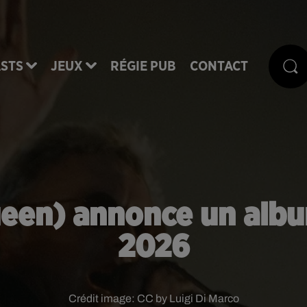
STS
JEUX
RÉGIE PUB
CONTACT
ueen) annonce un albu
2026
Crédit image:
CC by Luigi Di Marco