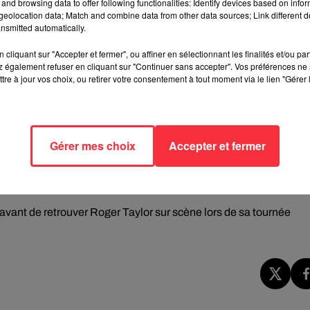
A Beautiful World
repose sur une réflexion commune autour de la
and browsing data to offer following functionalities: Identify devices based on infor
eolocation data; Match and combine data from other data sources; Link different de
guerres, la pollution, les tensions religieuses et le manque d
nsmitted automatically.
cliquant sur "Accepter et fermer", ou affiner en sélectionnant les finalités et/ou pa
llesse et du respect dans un monde qu'il juge de plus en plus
 également refuser en cliquant sur "Continuer sans accepter". Vos préférences ne 
jet, dont
A Beautiful World
,
Violence Insane
,
What Really Matters
tre à jour vos choix, ou retirer votre consentement à tout moment via le lien "Gérer 
tie de la production, du chant et de l'interprétation. L'album
shua J. Macrae
ainsi que les membres de son groupe de scène.
Gérer mes choix
Accepter et fermer
 que
Roger Taylor
a récemment laissé entendre que de nouvelle
Une perspective particulièrement attendue, près de trente ans apr
n publié après la disparition de
Freddie Mercury
.
avant de retrouver Roger Taylor sur scène lors de sa tournée