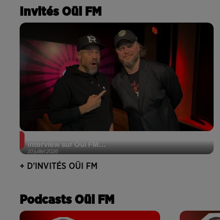
Invités Oüi FM
JJerome87 (Alt-J) en session acoustique et
interview sur Oüi FM...
10 juillet 2026
+ D'INVITÉS OÜI FM
Podcasts Oüi FM