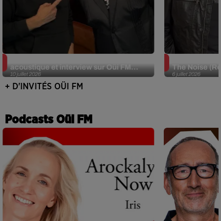
JJerome87 (Alt-J) en session
Def Leppard e
acoustique et interview sur Oüi FM...
The Noise (Re
10 juillet 2026
6 juillet 2026
+ D'INVITÉS OÜI FM
Podcasts Oüi FM