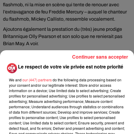
flashmob, ni la mise en scène qui tente de renouer avec
l’extravagance de feu Freddie Mercury – auquel le chanteur
du flashmob, Mickey Callisto, ressemble vocalement.
Ajoutons également la prestation du (très) jeune prodige
Britannique Olly Pearson et son solo que ne renierait pas
Brian May. A voir.
Continuer sans accepter
Le respect de votre vie privée est notre priorité
Rock News
We and
our (447) partners
do the following data processing based on
your consent and/or our legitimate interest: Store and/or access
information on a device; Use limited data to select advertising; Create
La version réécrite de « Beautiful Day »
profiles for personalised advertising; Use profiles to select personalised
interprétée lors des...
advertising; Measure advertising performance; Measure content
6 août 2026
performance; Understand audiences through statistics or combinations
of data from different sources; Develop and improve services; Create
profiles to personalise content; Use profiles to select personalised
content; Use limited data to select content; Ensure security, prevent and
detect fraud, and fix errors; Deliver and present advertising and content;
Save and communicate privacy choices. These technologies may