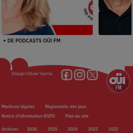
+ DE PODCASTS OÜI FM
Design
Olivier Varma
Mentions légales
Règlements des jeux
Notice d’information RGPD
Plan du site
Archives
2026
2025
2024
2023
2022