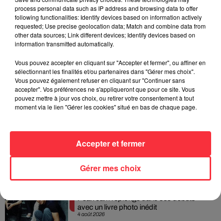
Weezer prépare la sortie de son nouvel
process personal data such as IP address and browsing data to offer
album en dévoilant une...
following functionalities: Identify devices based on information actively
6 août 2026
requested; Use precise geolocation data; Match and combine data from
other data sources; Link different devices; Identify devices based on
information transmitted automatically.
Vous pouvez accepter en cliquant sur "Accepter et fermer", ou affiner en
Queens of the Stone Age lance une ligne
sélectionnant les finalités et/ou partenaires dans "Gérer mes choix".
téléphonique pour...
Vous pouvez également refuser en cliquant sur "Continuer sans
5 août 2026
accepter". Vos préférences ne s'appliqueront que pour ce site. Vous
pouvez mettre à jour vos choix, ou retirer votre consentement à tout
moment via le lien "Gérer les cookies" situé en bas de chaque page.
Linkin Park annonce son arrivée au
cinéma avec « Unshatter »
Accepter et fermer
5 août 2026
Gérer mes choix
Pearl Jam replonge dans ses débuts
avec un livre photo inédit
4 août 2026