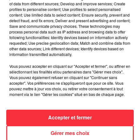
6 août 2026
of data from different sources; Develop and improve services; Create
profiles to personalise content; Use profiles to select personalised
content; Use limited data to select content; Ensure security, prevent and
detect fraud, and fix errors; Deliver and present advertising and content;
Save and communicate privacy choices. These technologies may
process personal data such as IP address and browsing data to offer
Weezer prépare la sortie de son nouvel
following functionalities: Identify devices based on information actively
album en dévoilant une...
requested; Use precise geolocation data; Match and combine data from
6 août 2026
other data sources; Link different devices; Identify devices based on
information transmitted automatically.
Vous pouvez accepter en cliquant sur "Accepter et fermer", ou affiner en
sélectionnant les finalités et/ou partenaires dans "Gérer mes choix".
Queens of the Stone Age lance une ligne
Vous pouvez également refuser en cliquant sur "Continuer sans
téléphonique pour...
accepter". Vos préférences ne s'appliqueront que pour ce site. Vous
5 août 2026
pouvez mettre à jour vos choix, ou retirer votre consentement à tout
moment via le lien "Gérer les cookies" situé en bas de chaque page.
Accepter et fermer
Linkin Park annonce son arrivée au
cinéma avec « Unshatter »
5 août 2026
Gérer mes choix