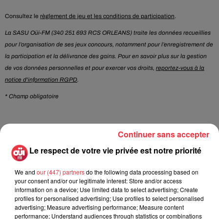
Consultez le
règlement de jeu et les conditions de participation
.
La SASU Oüi-FM (340 251 693 RCS ORLEANS) traite les données recueillies
pour l’organisation de ses jeux concours, notamment pour l’enregistrement de
la participation et la délivrance des gains. Pour en savoir plus sur la gestion
de vos données personnelles et pour exercer vos droits,
reportez-vous à la
notice d'information RGPD
.
* Champ obligatoire
Continuer sans accepter
Le jeu est terminé
Le respect de votre vie privée est notre priorité
Rock News
We and
our (447) partners
do the following data processing based on
your consent and/or our legitimate interest: Store and/or access
information on a device; Use limited data to select advertising; Create
profiles for personalised advertising; Use profiles to select personalised
La version réécrite de « Beautiful Day »
advertising; Measure advertising performance; Measure content
interprétée lors des...
performance; Understand audiences through statistics or combinations