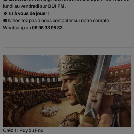
lundi au vendredi sur
OÜI FM
.
🍀 Et
à vous de jouer !
☎️ N'hésitez pas à nous contacter sur notre compte
Whatsapp au
06 95 33 95 33
.
______________________________________________________
Crédit :
Puy du Fou