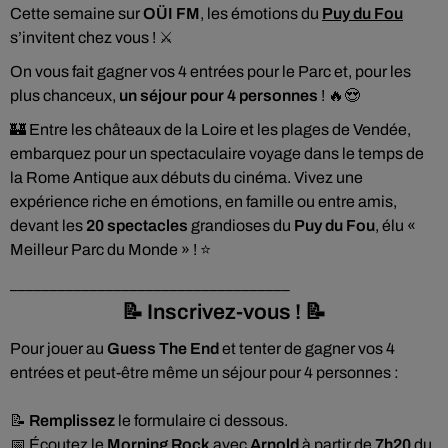
Cette semaine sur
OÜI FM
, les émotions du
Puy du Fou
s’invitent chez vous ! ⚔️
On vous fait gagner vos 4 entrées pour le Parc et, pour les
plus chanceux,
un séjour pour 4 personnes
! 🔥😍
🏰 Entre les châteaux de la Loire et les plages de Vendée,
embarquez pour un spectaculaire voyage dans le temps de
la Rome Antique aux débuts du cinéma. Vivez une
expérience riche en émotions, en famille ou entre amis,
devant les
20 spectacles
grandioses du
Puy du Fou
, élu «
Meilleur Parc du Monde » ! ⭐️
___________________________________
📝 Inscrivez-vous ! 📝
Pour jouer au
Guess The End
et tenter de gagner vos 4
entrées et peut-être même un séjour pour 4 personnes :
📝
Remplissez
le formulaire ci dessous.
📅 Écoutez le
Morning Rock
avec
Arnold
à partir de
7h20
du