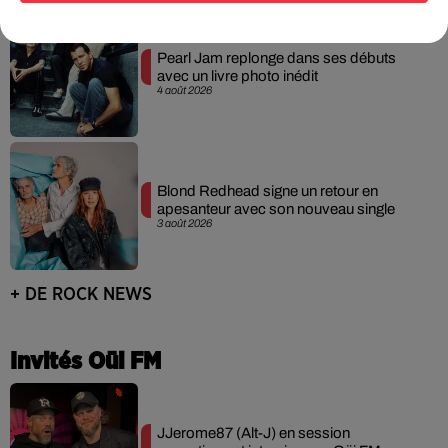
Pearl Jam replonge dans ses débuts
avec un livre photo inédit
4 août 2026
Blond Redhead signe un retour en
apesanteur avec son nouveau single
3 août 2026
+ DE ROCK NEWS
Invités Oüi FM
JJerome87 (Alt-J) en session