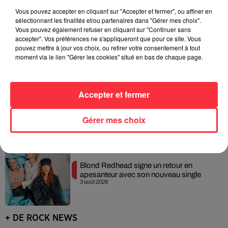
Vous pouvez accepter en cliquant sur "Accepter et fermer", ou affiner en
sélectionnant les finalités et/ou partenaires dans "Gérer mes choix".
Vous pouvez également refuser en cliquant sur "Continuer sans
Linkin Park annonce son arrivée au
accepter". Vos préférences ne s'appliqueront que pour ce site. Vous
cinéma avec « Unshatter »
5 août 2026
pouvez mettre à jour vos choix, ou retirer votre consentement à tout
moment via le lien "Gérer les cookies" situé en bas de chaque page.
Accepter et fermer
Pearl Jam replonge dans ses débuts
avec un livre photo inédit
4 août 2026
Gérer mes choix
Blond Redhead signe un retour en
apesanteur avec son nouveau single
3 août 2026
+ DE ROCK NEWS