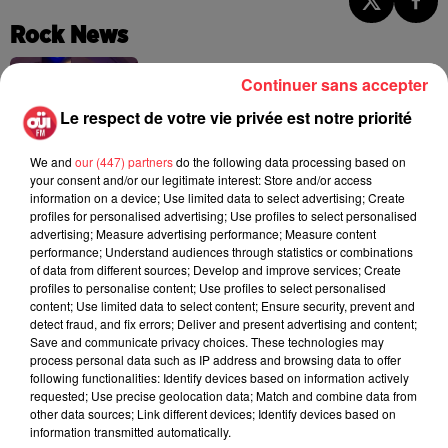
Rock News
Continuer sans accepter
La version réécrite de « Beautiful Day »
Le respect de votre vie privée est notre priorité
interprétée lors des...
6 août 2026
We and
our (447) partners
do the following data processing based on
your consent and/or our legitimate interest: Store and/or access
information on a device; Use limited data to select advertising; Create
profiles for personalised advertising; Use profiles to select personalised
advertising; Measure advertising performance; Measure content
Weezer prépare la sortie de son nouvel
performance; Understand audiences through statistics or combinations
album en dévoilant une...
of data from different sources; Develop and improve services; Create
6 août 2026
profiles to personalise content; Use profiles to select personalised
content; Use limited data to select content; Ensure security, prevent and
detect fraud, and fix errors; Deliver and present advertising and content;
Save and communicate privacy choices. These technologies may
process personal data such as IP address and browsing data to offer
Queens of the Stone Age lance une ligne
following functionalities: Identify devices based on information actively
téléphonique pour...
requested; Use precise geolocation data; Match and combine data from
5 août 2026
other data sources; Link different devices; Identify devices based on
information transmitted automatically.