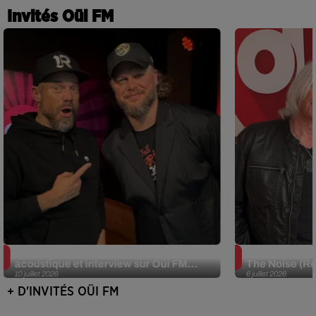
Invités Oüi FM
JJerome87 (Alt-J) en session
Def Leppard e
acoustique et interview sur Oüi FM...
The Noise (Re
10 juillet 2026
6 juillet 2026
+ D'INVITÉS OÜI FM