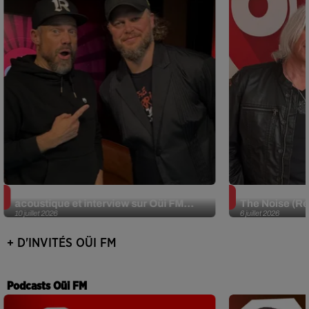
JJerome87 (Alt-J) en session
Def Leppard e
acoustique et interview sur Oüi FM...
The Noise (Re
10 juillet 2026
6 juillet 2026
+ D'INVITÉS OÜI FM
Podcasts Oüi FM