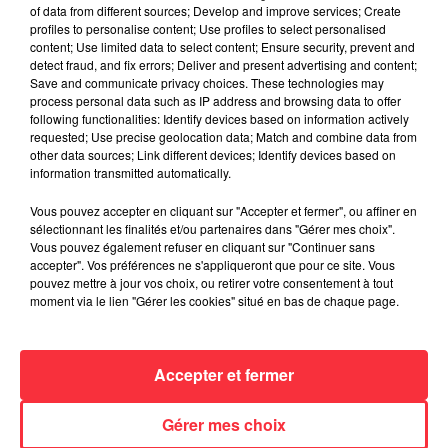
of data from different sources; Develop and improve services; Create
profiles to personalise content; Use profiles to select personalised
content; Use limited data to select content; Ensure security, prevent and
detect fraud, and fix errors; Deliver and present advertising and content;
Save and communicate privacy choices. These technologies may
process personal data such as IP address and browsing data to offer
Rock News
following functionalities: Identify devices based on information actively
requested; Use precise geolocation data; Match and combine data from
other data sources; Link different devices; Identify devices based on
La version réécrite de « Beautiful Day »
information transmitted automatically.
interprétée lors des...
6 août 2026
Vous pouvez accepter en cliquant sur "Accepter et fermer", ou affiner en
sélectionnant les finalités et/ou partenaires dans "Gérer mes choix".
Vous pouvez également refuser en cliquant sur "Continuer sans
accepter". Vos préférences ne s'appliqueront que pour ce site. Vous
pouvez mettre à jour vos choix, ou retirer votre consentement à tout
moment via le lien "Gérer les cookies" situé en bas de chaque page.
Weezer prépare la sortie de son nouvel
album en dévoilant une...
6 août 2026
Accepter et fermer
Gérer mes choix
Queens of the Stone Age lance une ligne