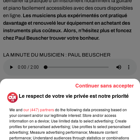
démarrer la pratique d’un instrument notamment la guitare
et piano facilement accessibles avec des cours disponibles
en ligne.
Les musiciens plus expérimentés ont pratiqué
davantage et renouvelé leur équipement en achetant des
instruments plus coûteux. Alors, n’hésitez plus et foncez
chez Paul Beuscher trouver votre bonheur.
LA MINUTE DU MUSICIEN : PAUL BEUSCHER
Continuer sans accepter
Le respect de votre vie privée est notre priorité
Cet élément est masqué compte-tenu du refus du
dépôt de cookies que vous avez exprimé. Si vous
We and
our (447) partners
do the following data processing based on
your consent and/or our legitimate interest: Store and/or access
souhaitez l'afficher, merci de nous donner votre accord
information on a device; Use limited data to select advertising; Create
en cliquant sur le bouton ci-dessous.
profiles for personalised advertising; Use profiles to select personalised
advertising; Measure advertising performance; Measure content
performance; Understand audiences through statistics or combinations
Afficher l'élément