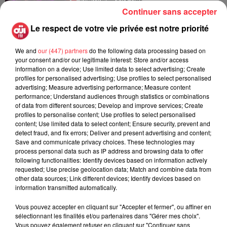
interprétée lors des...
6 août 2026
Continuer sans accepter
Le respect de votre vie privée est notre priorité
We and
our (447) partners
do the following data processing based on
Weezer prépare la sortie de son nouvel
your consent and/or our legitimate interest: Store and/or access
album en dévoilant une...
information on a device; Use limited data to select advertising; Create
6 août 2026
profiles for personalised advertising; Use profiles to select personalised
advertising; Measure advertising performance; Measure content
performance; Understand audiences through statistics or combinations
of data from different sources; Develop and improve services; Create
profiles to personalise content; Use profiles to select personalised
content; Use limited data to select content; Ensure security, prevent and
Queens of the Stone Age lance une ligne
detect fraud, and fix errors; Deliver and present advertising and content;
téléphonique pour...
Save and communicate privacy choices. These technologies may
5 août 2026
process personal data such as IP address and browsing data to offer
following functionalities: Identify devices based on information actively
requested; Use precise geolocation data; Match and combine data from
other data sources; Link different devices; Identify devices based on
information transmitted automatically.
Linkin Park annonce son arrivée au
cinéma avec « Unshatter »
Vous pouvez accepter en cliquant sur "Accepter et fermer", ou affiner en
5 août 2026
sélectionnant les finalités et/ou partenaires dans "Gérer mes choix".
Vous pouvez également refuser en cliquant sur "Continuer sans