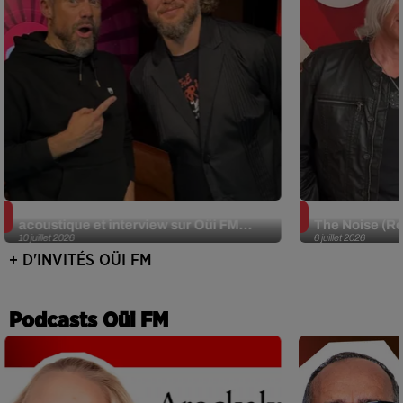
JJerome87 (Alt-J) en session
Def Leppard e
acoustique et interview sur Oüi FM...
The Noise (Re
10 juillet 2026
6 juillet 2026
+ D'INVITÉS OÜI FM
Podcasts Oüi FM