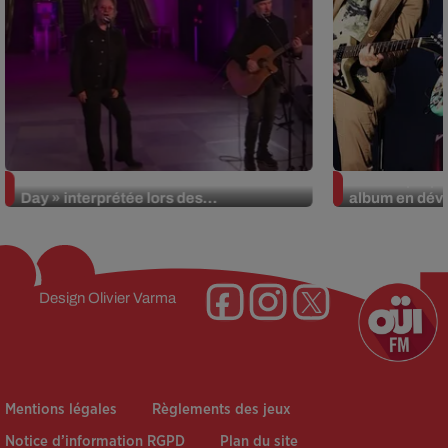
La version réécrite de « Beautiful
Weezer prépar
Day » interprétée lors des...
album en dévo
Design
Olivier Varma
Mentions légales
Règlements des jeux
Notice d’information RGPD
Plan du site