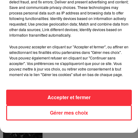
detect fraud, and fix errors; Deliver and present advertising and content;
Save and communicate privacy choices. These technologies may
process personal data such as IP address and browsing data to offer
Fil actus
following functionalities: Identify devices based on information actively
requested; Use precise geolocation data; Match and combine data from
other data sources; Link different devices; Identify devices based on
information transmitted automatically.
La version réécrite de « Beautiful Day »
Vous pouvez accepter en cliquant sur "Accepter et fermer", ou affiner en
interprétée lors des...
sélectionnant les finalités et/ou partenaires dans "Gérer mes choix".
Vous pouvez également refuser en cliquant sur "Continuer sans
accepter". Vos préférences ne s'appliqueront que pour ce site. Vous
pouvez mettre à jour vos choix, ou retirer votre consentement à tout
moment via le lien "Gérer les cookies" situé en bas de chaque page.
Weezer prépare la sortie de son nouvel
album en dévoilant une...
Accepter et fermer
Gérer mes choix
Queens of the Stone Age lance une ligne
téléphonique pour...