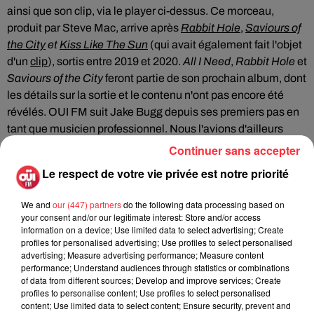
ainsi que son clip, via le player ci-dessus. Ce morceau,
produit par Steve Mac, arrive après
Rabbit Hole
,
Saviours of
the City
et
Kiss Like The Sun
(qui avait également fait l'objet
d'un
clip
), sortis entre 2019 et 2020.
All I Need
,
Rabbit Hole
et
Saviours of the City
feront partie de son prochain album, dont
les détails sur la sortie et le contenu n'ont pas encore été
révélés. OUI FM suit Jake Bugg depuis ses premiers pas en
tant que musicien professionnel. Nous l'avions d'ailleurs
accueilli plusieurs fois dans nos studios, notamment pour le
Continuer sans accepter
laisser interpréter des sessions acoustiques en 2013, pour la
Le respect de votre vie privée est notre priorité
sortie de son premier album studio, et en 2014, pour
promouvoir le suivant, intitulé
Shangri La.
Revivez sa
We and
our (447) partners
do the following data processing based on
première visite
ici
(avec les titres
Lightning Bolt
et
Folson
your consent and/or our legitimate interest: Store and/or access
Prison Blues
information on a device; Use limited data to select advertising; Create
de
Johnny Cash
) et la deuxième
là
(avec
profiles for personalised advertising; Use profiles to select personalised
Messed Up Kids
et
The Needle And The Damage Done
de
advertising; Measure advertising performance; Measure content
Neil Young
).
performance; Understand audiences through statistics or combinations
of data from different sources; Develop and improve services; Create
profiles to personalise content; Use profiles to select personalised
content; Use limited data to select content; Ensure security, prevent and