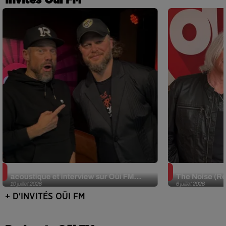
JJerome87 (Alt-J) en session
Def Leppard e
acoustique et interview sur Oüi FM...
The Noise (Re
10 juillet 2026
6 juillet 2026
+ D'INVITÉS OÜI FM