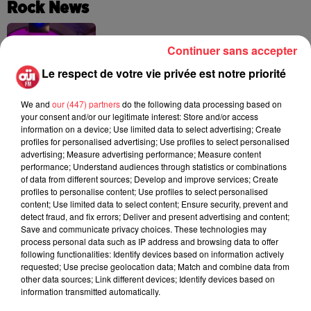
Rock News
Continuer sans accepter
La version réécrite de « Beautiful Day »
interprétée lors des...
Le respect de votre vie privée est notre priorité
6 août 2026
We and
our (447) partners
do the following data processing based on
your consent and/or our legitimate interest: Store and/or access
information on a device; Use limited data to select advertising; Create
profiles for personalised advertising; Use profiles to select personalised
Weezer prépare la sortie de son nouvel
advertising; Measure advertising performance; Measure content
album en dévoilant une...
performance; Understand audiences through statistics or combinations
6 août 2026
of data from different sources; Develop and improve services; Create
profiles to personalise content; Use profiles to select personalised
content; Use limited data to select content; Ensure security, prevent and
detect fraud, and fix errors; Deliver and present advertising and content;
Save and communicate privacy choices. These technologies may
process personal data such as IP address and browsing data to offer
Queens of the Stone Age lance une ligne
following functionalities: Identify devices based on information actively
téléphonique pour...
5 août 2026
requested; Use precise geolocation data; Match and combine data from
other data sources; Link different devices; Identify devices based on
information transmitted automatically.