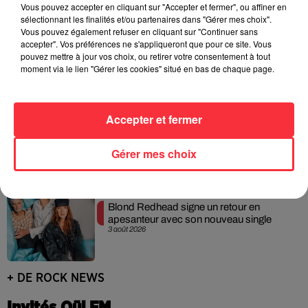
Vous pouvez accepter en cliquant sur "Accepter et fermer", ou affiner en
sélectionnant les finalités et/ou partenaires dans "Gérer mes choix".
Linkin Park annonce son arrivée au
Vous pouvez également refuser en cliquant sur "Continuer sans
cinéma avec « Unshatter »
accepter". Vos préférences ne s'appliqueront que pour ce site. Vous
5 août 2026
pouvez mettre à jour vos choix, ou retirer votre consentement à tout
moment via le lien "Gérer les cookies" situé en bas de chaque page.
Pearl Jam replonge dans ses débuts
Accepter et fermer
avec un livre photo inédit
4 août 2026
Gérer mes choix
Blond Redhead signe un retour en
apesanteur avec son nouveau single
3 août 2026
+ DE ROCK NEWS
Invités Oüi FM