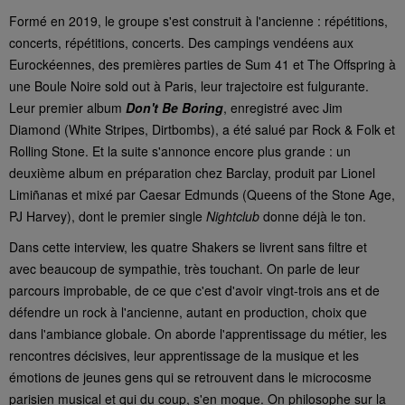
Formé en 2019, le groupe s'est construit à l'ancienne : répétitions,
concerts, répétitions, concerts. Des campings vendéens aux
Eurockéennes, des premières parties de Sum 41 et The Offspring à
une Boule Noire sold out à Paris, leur trajectoire est fulgurante.
Leur premier album
Don't Be Boring
, enregistré avec Jim
Diamond (White Stripes, Dirtbombs), a été salué par Rock & Folk et
Rolling Stone. Et la suite s'annonce encore plus grande : un
deuxième album en préparation chez Barclay, produit par Lionel
Limiñanas et mixé par Caesar Edmunds (Queens of the Stone Age,
PJ Harvey), dont le premier single
Nightclub
donne déjà le ton.
Dans cette interview, les quatre Shakers se livrent sans filtre et
avec beaucoup de sympathie, très touchant. On parle de leur
parcours improbable, de ce que c'est d'avoir vingt-trois ans et de
défendre un rock à l'ancienne, autant en production, choix que
dans l'ambiance globale. On aborde l'apprentissage du métier, les
rencontres décisives, leur apprentissage de la musique et les
émotions de jeunes gens qui se retrouvent dans le microcosme
parisien musical et qui du coup, s'en moque. On philosophe sur la