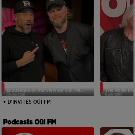
JJerome87 (Alt-J) en session
Def Leppard e
acoustique et interview sur Oüi FM...
The Noise (Re
10 juillet 2026
6 juillet 2026
+ D'INVITÉS OÜI FM
Podcasts Oüi FM