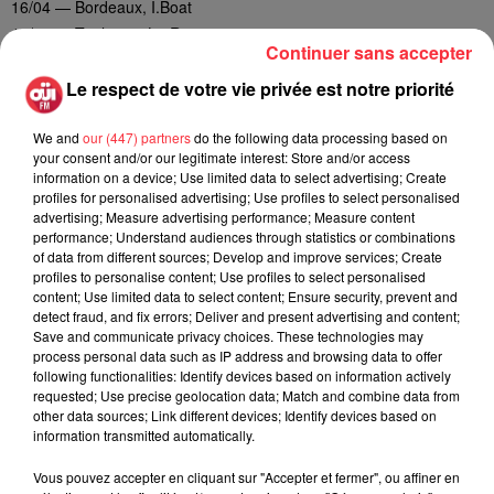
16/04 — Bordeaux, I.Boat
17/04 — Toulouse, Le Rex
Continuer sans accepter
18/04 — Marseille, Le Makeda
06/05 — Paris, L'Alhambra
Le respect de votre vie privée est notre priorité
01/07 au 05/07 — Hérouville-Saint-Clair, Festival Beauregard
We and
our (447) partners
do the following data processing based on
your consent and/or our legitimate interest: Store and/or access
information on a device; Use limited data to select advertising; Create
Cet élément est masqué compte-tenu du refus du
profiles for personalised advertising; Use profiles to select personalised
advertising; Measure advertising performance; Measure content
dépôt de cookies que vous avez exprimé. Si vous
performance; Understand audiences through statistics or combinations
souhaitez l'afficher, merci de nous donner votre accord
of data from different sources; Develop and improve services; Create
en cliquant sur le bouton ci-dessous.
profiles to personalise content; Use profiles to select personalised
content; Use limited data to select content; Ensure security, prevent and
detect fraud, and fix errors; Deliver and present advertising and content;
Afficher l'élément
Save and communicate privacy choices. These technologies may
process personal data such as IP address and browsing data to offer
following functionalities: Identify devices based on information actively
requested; Use precise geolocation data; Match and combine data from
other data sources; Link different devices; Identify devices based on
information transmitted automatically.
Rock News
Vous pouvez accepter en cliquant sur "Accepter et fermer", ou affiner en