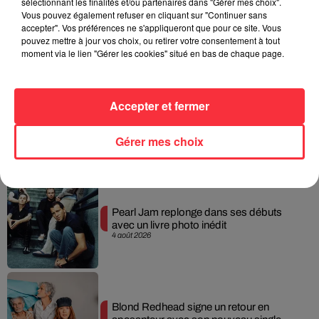
sélectionnant les finalités et/ou partenaires dans "Gérer mes choix".
Vous pouvez également refuser en cliquant sur "Continuer sans
Queens of the Stone Age lance une ligne
accepter". Vos préférences ne s'appliqueront que pour ce site. Vous
téléphonique pour...
pouvez mettre à jour vos choix, ou retirer votre consentement à tout
5 août 2026
moment via le lien "Gérer les cookies" situé en bas de chaque page.
Accepter et fermer
Linkin Park annonce son arrivée au
cinéma avec « Unshatter »
Gérer mes choix
5 août 2026
Pearl Jam replonge dans ses débuts
avec un livre photo inédit
4 août 2026
Blond Redhead signe un retour en