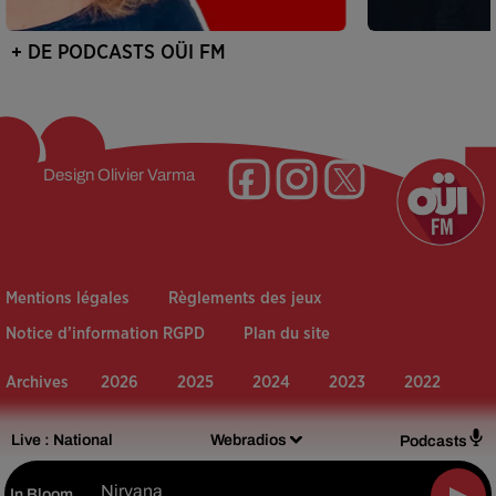
+ DE PODCASTS OÜI FM
Design
Olivier Varma
Mentions légales
Règlements des jeux
Notice d’information RGPD
Plan du site
Archives
2026
2025
2024
2023
2022
Live :
National
Webradios
Podcasts
Nirvana
In Bloom
-