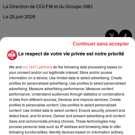
La Direction de OÜI FM et du Groupe 1981
Le 25 juin 2026
Continuer sans accepter
Rock News
Le respect de votre vie privée est notre priorité
We and
our (447) partners
do the following data processing based on
La version réécrite de « Beautiful Day »
your consent and/or our legitimate interest: Store and/or access
interprétée lors des...
information on a device; Use limited data to select advertising; Create
6 août 2026
profiles for personalised advertising; Use profiles to select personalised
advertising; Measure advertising performance; Measure content
performance; Understand audiences through statistics or combinations
of data from different sources; Develop and improve services; Create
profiles to personalise content; Use profiles to select personalised
Weezer prépare la sortie de son nouvel
content; Use limited data to select content; Ensure security, prevent and
album en dévoilant une...
detect fraud, and fix errors; Deliver and present advertising and content;
6 août 2026
Save and communicate privacy choices. These technologies may
process personal data such as IP address and browsing data to offer
following functionalities: Identify devices based on information actively