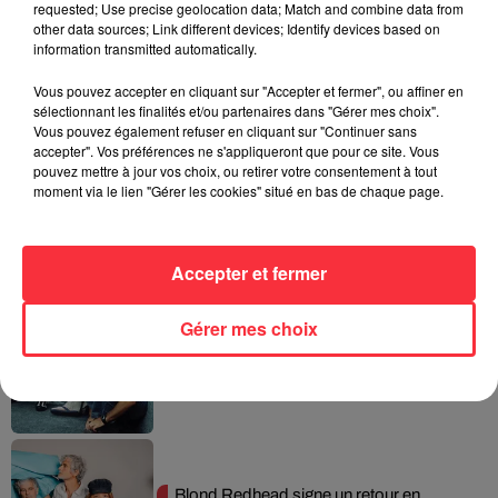
requested; Use precise geolocation data; Match and combine data from
other data sources; Link different devices; Identify devices based on
information transmitted automatically.
Queens of the Stone Age lance une ligne
téléphonique pour...
5 août 2026
Vous pouvez accepter en cliquant sur "Accepter et fermer", ou affiner en
sélectionnant les finalités et/ou partenaires dans "Gérer mes choix".
Vous pouvez également refuser en cliquant sur "Continuer sans
accepter". Vos préférences ne s'appliqueront que pour ce site. Vous
pouvez mettre à jour vos choix, ou retirer votre consentement à tout
moment via le lien "Gérer les cookies" situé en bas de chaque page.
Linkin Park annonce son arrivée au
cinéma avec « Unshatter »
5 août 2026
Accepter et fermer
Gérer mes choix
Pearl Jam replonge dans ses débuts
avec un livre photo inédit
4 août 2026
Blond Redhead signe un retour en