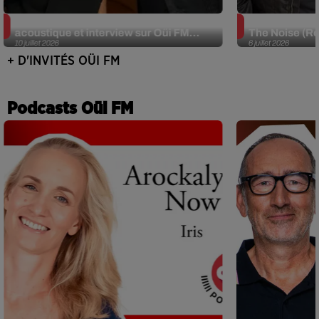
JJerome87 (Alt-J) en session
Def Leppard e
acoustique et interview sur Oüi FM...
The Noise (Re
10 juillet 2026
6 juillet 2026
+ D'INVITÉS OÜI FM
Podcasts Oüi FM