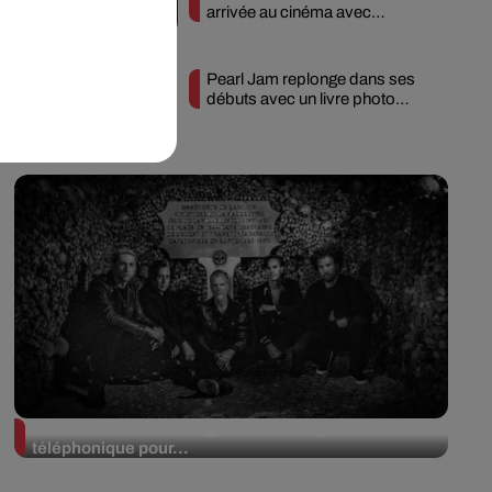
arrivée au cinéma avec
« Unshatter »
Pearl Jam replonge dans ses
débuts avec un livre photo
inédit
Queens of the Stone Age lance une ligne
téléphonique pour...