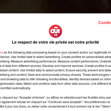
Contin
e chez Dom Kiris et Sacha, en vidéo avec son titre
seys.
Le respect de votre vie privée est notre priorité
ers
do the following data processing based on your consent and/or our legitimate int
device; Use limited data to select advertising; Create profiles for personalised adver
vertising; Measure advertising performance; Measure content performance; Unders
Kiris et Sacha, en vidéo avec son titre
Show Me Your Love
, et u
ns of data from different sources; Develop and improve services; Create profiles to 
alised content; Use limited data to select content; Ensure security, prevent and detect
w Me Your Love
, le 14 janvier, Swann nous le présente au cours
ertising and content; Save and communicate privacy choices. These technologies
e ! (19h-21h). Découvrez sa pop tranquille et intimiste, inspirée
and browsing data to offer following functionalities: Identify devices based on infor
nding
, est prévu pour le mois de mars prochain.
eolocation data; Match and combine data from other data sources; Link different de
nsmitted automatically.
cliquant sur "Accepter et fermer", ou affiner en sélectionnant les finalités et/ou pa
stique-ouifm-swann-show-me-your-love_music
 également refuser en cliquant sur "Continuer sans accepter". Vos préférences ne 
tre à jour vos choix, ou retirer votre consentement à tout moment via le lien "Gérer 