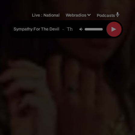
Live :
National
Webradios
Podcasts
The Rolling Stones
-
Sympathy For The Devil