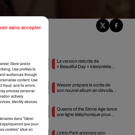
uer sans accepter
Fil actus
La version réécrite de
erest: Store and/or
« Beautiful Day » interprétée
tising; Use profiles to
lors des...
tand audiences through
ne
personalise content; Use
 fraud, and fix errors;
Weezer prépare la sortie de
 may process personal
son nouvel album en dévoilant
mation actively
une...
vices; Identify devices
Queens of the Stone Age lance
une ligne téléphonique pour...
rtenaires dans "Gérer
s'appliqueront que pour
les cookies" situé en
Linkin Park annonce son