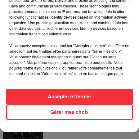
detect fraud, and fix errors; Deliver and present advertising and content;
Save and communicate privacy choices. These technologies may
process personal data such as IP address and browsing data to offer
Fil actus
following functionalities: Identify devices based on information actively
requested; Use precise geolocation data; Match and combine data from
other data sources; Link different devices; Identify devices based on
information transmitted automatically.
La version réécrite de « Beautiful Day »
interprétée lors des...
Vous pouvez accepter en cliquant sur "Accepter et fermer", ou affiner en
sélectionnant les finalités et/ou partenaires dans "Gérer mes choix".
Vous pouvez également refuser en cliquant sur "Continuer sans
accepter". Vos préférences ne s'appliqueront que pour ce site. Vous
pouvez mettre à jour vos choix, ou retirer votre consentement à tout
moment via le lien "Gérer les cookies" situé en bas de chaque page.
Weezer prépare la sortie de son nouvel
album en dévoilant une...
Accepter et fermer
Gérer mes choix
Queens of the Stone Age lance une ligne
téléphonique pour...