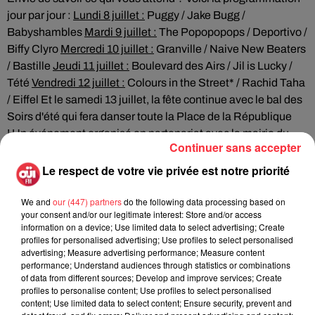
jour par jour :
Lundi 8 juillet :
Puggy / Jake Bugg /
Babyshambles
Mardi 9 juillet :
The Popopopops / Deportivo /
Biffy Clyro
Mercredi 10 juillet :
Granville / Naive New Beaters
/ Bastille
Jeudi 11 juillet :
Boulevard des Airs / Jil is Lucky /
Tété
Vendredi 12 juillet :
Colours in the Street* / Rachid Taha
/ Eiffel Et le samedi 13 juillet, la fête continue avec le bal des
Soirs d'été qui fera danser toute la Place de la République
! Un événement organisé en partenariat avec la mairie du
Continuer sans accepter
3ème arrondissement de Paris.
Restez à l’écoute de OÜI FM et jouez par SMS pour gagner
Le respect de votre vie privée est notre priorité
des invitations VIP (cocktail et rencontre des artistes) :
envoyez FESTIVAL OUIFM au 74 400 (0,65€ hors coût
We and
our (447) partners
do the following data processing based on
your consent and/or our legitimate interest: Store and/or access
opérateur) !
information on a device; Use limited data to select advertising; Create
profiles for personalised advertising; Use profiles to select personalised
*lauréat Ricard S.A. Live Music
advertising; Measure advertising performance; Measure content
performance; Understand audiences through statistics or combinations
of data from different sources; Develop and improve services; Create
profiles to personalise content; Use profiles to select personalised
content; Use limited data to select content; Ensure security, prevent and