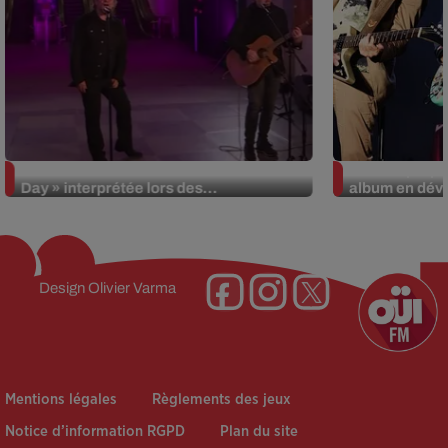
La version réécrite de « Beautiful
Weezer prépar
Day » interprétée lors des...
album en dévo
Design
Olivier Varma
Mentions légales
Règlements des jeux
Notice d’information RGPD
Plan du site