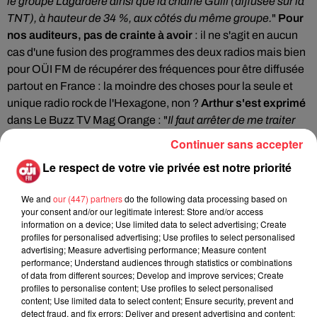
le groupe Lagardère ainsi que la chaîne Gulli (diffusée sur la
TNT), à hauteur de 34 %, aux côtés du même groupe.
"
Pour
nos auditeurs, pas de crainte à avoir
: il ne s'agit en aucun
cas d'une fusion des programmes des deux radios mais bien
pour OÜI FM de récupérer des fréquences pour être diffusée
partout en France : la moindre des choses pour la seule et
unique radio rock de l'Hexagone, non ?
Arthur s'est exprimé
dans Le Buzz TV Mag Orange : "
Il faut arrêter de me traiter
d'assassin
"
Continuer sans accepter
Le respect de votre vie privée est notre priorité
We and
our (447) partners
do the following data processing based on
your consent and/or our legitimate interest: Store and/or access
information on a device; Use limited data to select advertising; Create
profiles for personalised advertising; Use profiles to select personalised
advertising; Measure advertising performance; Measure content
performance; Understand audiences through statistics or combinations
of data from different sources; Develop and improve services; Create
profiles to personalise content; Use profiles to select personalised
content; Use limited data to select content; Ensure security, prevent and
detect fraud, and fix errors; Deliver and present advertising and content;