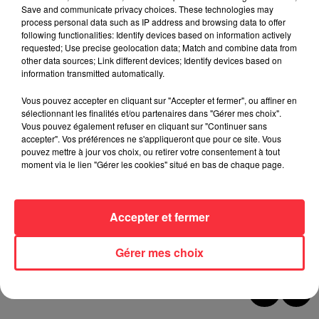
Save and communicate privacy choices. These technologies may
process personal data such as IP address and browsing data to offer
following functionalities: Identify devices based on information actively
requested; Use precise geolocation data; Match and combine data from
other data sources; Link different devices; Identify devices based on
information transmitted automatically.
Vous pouvez accepter en cliquant sur "Accepter et fermer", ou affiner en
sélectionnant les finalités et/ou partenaires dans "Gérer mes choix".
On en parlait aussi ce matin dans Le Grand Direct des
Vous pouvez également refuser en cliquant sur "Continuer sans
Médias
de Jean-Marc Morandini sur Europe 1 : retour sur
accepter". Vos préférences ne s'appliqueront que pour ce site. Vous
l'histoire de OÜI FM, son développement, et enfin, la
pouvez mettre à jour vos choix, ou retirer votre consentement à tout
moment via le lien "Gérer les cookies" situé en bas de chaque page.
proposition d'Arthur de récupérer les fréquences du Mouv'.
http://podcast.ouifm.fr/sons/Europe1Lemouv.mp3
Arthur
était également l'invité des Grandes Gueules sur RMC.
Accepter et fermer
http://www.dailymotion.com/video/x14m9no_arthur-j-en-ai-
ras-le-cul-de-me-faire-marcher-dessus_news
Gérer mes choix
http://podcast.ouifm.fr/sons/Europe1Lemouv.mp3