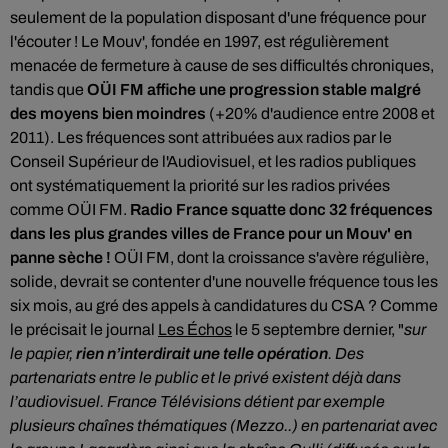
seulement de la population disposant d'une fréquence pour
l'écouter ! Le Mouv', fondée en 1997, est régulièrement
menacée de fermeture à cause de ses difficultés chroniques,
tandis que
OÜI FM affiche une progression stable malgré
des moyens bien moindres
(+20% d'audience entre 2008 et
2011). Les fréquences sont attribuées aux radios par le
Conseil Supérieur de l'Audiovisuel, et les radios publiques
ont systématiquement la priorité sur les radios privées
comme OÜI FM.
Radio France squatte donc 32 fréquences
dans les plus grandes villes de France pour un Mouv' en
panne sèche !
OÜI FM, dont la croissance s'avère régulière,
solide, devrait se contenter d'une nouvelle fréquence tous les
six mois, au gré des appels à candidatures du CSA ? Comme
le précisait le journal
Les Échos
le 5 septembre dernier, "
sur
le papier,
rien n’interdirait une telle opération
. Des
partenariats entre le public et le privé existent déjà dans
l’audiovisuel. France Télévisions détient par exemple
plusieurs chaînes thématiques (Mezzo..) en partenariat avec