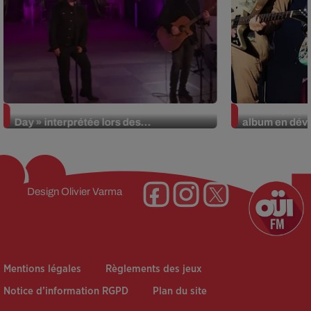
La version réécrite de « Beautiful
Weezer prépar
Day » interprétée lors des...
album en dévo
Design
Olivier Varma
Mentions légales
Règlements des jeux
Notice d’information RGPD
Plan du site