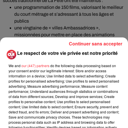
succès traditionnel de La Fête ont été maintenus :
une programmation de 150 films, valorisant le meilleur
du court métrage et s’adressant à tous les âges et
publics
une vingtaine de « villes Ambassadrices »,
missionnées pour mettre en place des animations
accessibles au plus grand nombre
Continuer sans accepter
12 Talents pour mettre en lumière l’excellence et la
Le respect de votre vie privée est notre priorité
diversité de la création au format court
Découvrez tous les détails sur la fête du court-métrage sur
le
We and
our (447) partners
do the following data processing based on
your consent and/or our legitimate interest: Store and/or access
site officiel de l'événement
!
information on a device; Use limited data to select advertising; Create
profiles for personalised advertising; Use profiles to select personalised
advertising; Measure advertising performance; Measure content
performance; Understand audiences through statistics or combinations
of data from different sources; Develop and improve services; Create
profiles to personalise content; Use profiles to select personalised
content; Use limited data to select content; Ensure security, prevent and
Fil actus
detect fraud, and fix errors; Deliver and present advertising and content;
Save and communicate privacy choices. These technologies may
process personal data such as IP address and browsing data to offer
following functionalities: Identify devices based on information actively