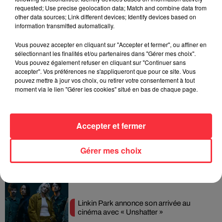
La version réécrite de « Beautiful Day »
requested; Use precise geolocation data; Match and combine data from
interprétée lors des...
other data sources; Link different devices; Identify devices based on
information transmitted automatically.
Vous pouvez accepter en cliquant sur "Accepter et fermer", ou affiner en
sélectionnant les finalités et/ou partenaires dans "Gérer mes choix".
Vous pouvez également refuser en cliquant sur "Continuer sans
accepter". Vos préférences ne s'appliqueront que pour ce site. Vous
Weezer prépare la sortie de son nouvel
pouvez mettre à jour vos choix, ou retirer votre consentement à tout
album en dévoilant une...
moment via le lien "Gérer les cookies" situé en bas de chaque page.
Accepter et fermer
Queens of the Stone Age lance une ligne
téléphonique pour...
Gérer mes choix
Linkin Park annonce son arrivée au
cinéma avec « Unshatter »