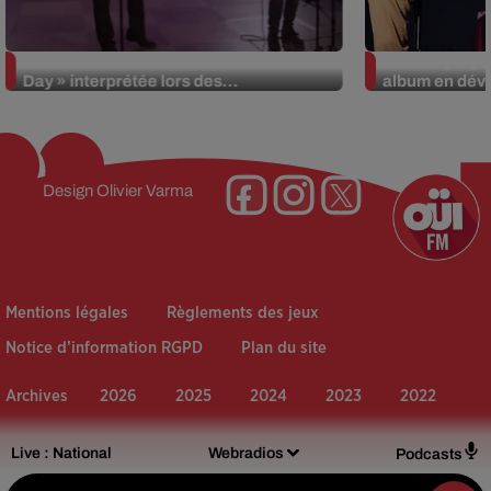
La version réécrite de « Beautiful
Weezer prépar
Day » interprétée lors des...
album en dévo
Design
Olivier Varma
Mentions légales
Règlements des jeux
Notice d’information RGPD
Plan du site
Archives
2026
2025
2024
2023
2022
Live :
National
Webradios
Podcasts