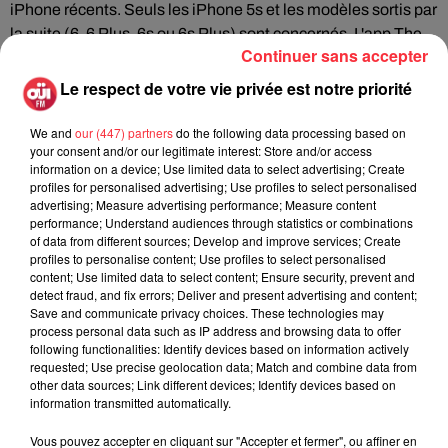
iPhone récents. Seuls les iPhone 5s et les modèles sortis par
la suite (6, 6 Plus, 6s ou 6s Plus) sont concernés. L'app The
Continuer sans accepter
Fantom se télécharge
ici
.
-Via-
Le respect de votre vie privée est notre priorité
We and
our (447) partners
do the following data processing based on
your consent and/or our legitimate interest: Store and/or access
information on a device; Use limited data to select advertising; Create
Fil actus
profiles for personalised advertising; Use profiles to select personalised
advertising; Measure advertising performance; Measure content
performance; Understand audiences through statistics or combinations
of data from different sources; Develop and improve services; Create
profiles to personalise content; Use profiles to select personalised
La version réécrite de « Beautiful Day »
content; Use limited data to select content; Ensure security, prevent and
interprétée lors des...
detect fraud, and fix errors; Deliver and present advertising and content;
Save and communicate privacy choices. These technologies may
process personal data such as IP address and browsing data to offer
following functionalities: Identify devices based on information actively
requested; Use precise geolocation data; Match and combine data from
other data sources; Link different devices; Identify devices based on
Weezer prépare la sortie de son nouvel
information transmitted automatically.
album en dévoilant une...
Vous pouvez accepter en cliquant sur "Accepter et fermer", ou affiner en