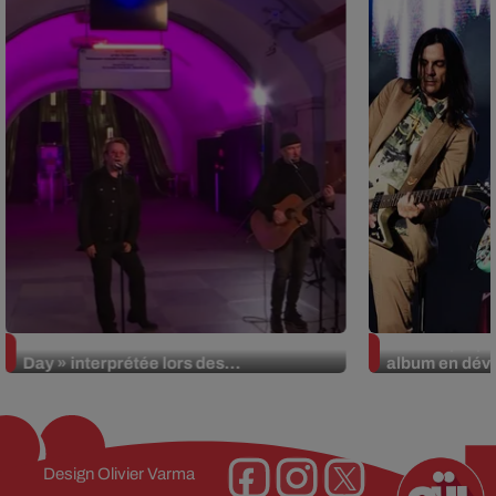
La version réécrite de « Beautiful
Weezer prépar
Day » interprétée lors des...
album en dévo
Design
Olivier Varma