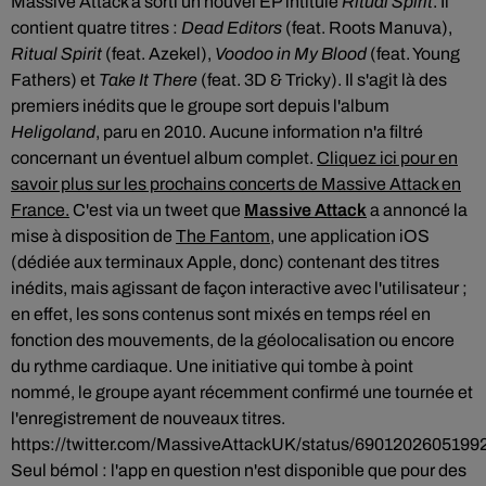
Massive Attack a sorti un nouvel EP intitulé
Ritual Spirit
. Il
contient quatre titres :
Dead Editors
(feat. Roots Manuva),
Ritual
Spirit
(feat. Azekel),
Voodoo in My Blood
(feat. Young
Fathers) et
Take It There
(feat. 3D & Tricky). Il s'agit là des
premiers inédits que le groupe sort depuis l'album
Heligoland
, paru en 2010. Aucune information n'a filtré
concernant un éventuel album complet.
Cliquez ici pour en
savoir plus sur les prochains concerts de Massive Attack en
France.
C'est via un tweet que
Massive Attack
a annoncé la
mise à disposition de
The Fantom
, une application iOS
(dédiée aux terminaux Apple, donc) contenant des titres
inédits, mais agissant de façon interactive avec l'utilisateur ;
en effet, les sons contenus sont mixés en temps réel en
fonction des mouvements, de la géolocalisation ou encore
du rythme cardiaque. Une initiative qui tombe à point
nommé, le groupe ayant récemment confirmé une tournée et
l'enregistrement de nouveaux titres.
https://twitter.com/MassiveAttackUK/status/6901202605199
Seul bémol : l'app en question n'est disponible que pour des