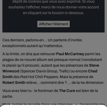
dépôt de cookies que vous avez exprimé. Si vous
souhaitez l'afficher, merci de nous donner votre accord
en cliquant sur le bouton ci-dessous.
Afficher l'élément
Ces derniers, parlons-en… Un parterre d’invités
exceptionnels autant qu’inattendus.
A la limite, on dira que retrouver
Paul McCartney
parmi les
plages de ce nouvel album est presque normal (nonobstant
le plaisir qu’il procure), autant que les présences de
Steve
Winwood
(Spencer Davis Group, Trafic) ou encore
Chad
Smith
des Red Hot Chili Peppers. Mais la présence de
Robert Smith
relève… comment dire ? … de la 4e dimension.
Vous avez bien lu : le frontman de
The Cure
est bien de la
partie.
Mick Jagger le raconte dans une interview : «
J’enregistre ma