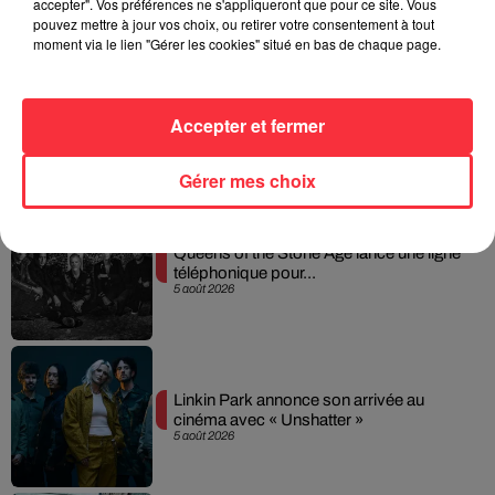
accepter". Vos préférences ne s'appliqueront que pour ce site. Vous
pouvez mettre à jour vos choix, ou retirer votre consentement à tout
moment via le lien "Gérer les cookies" situé en bas de chaque page.
Weezer prépare la sortie de son nouvel
Accepter et fermer
album en dévoilant une...
6 août 2026
Gérer mes choix
Queens of the Stone Age lance une ligne
téléphonique pour...
5 août 2026
Linkin Park annonce son arrivée au
cinéma avec « Unshatter »
5 août 2026