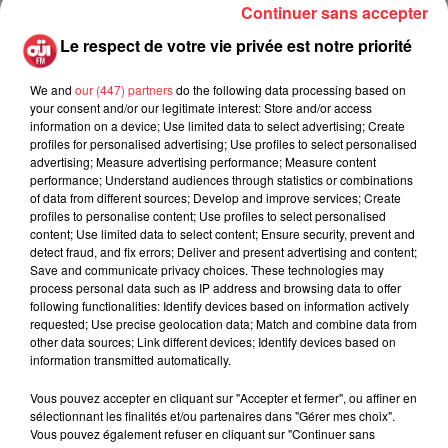
Continuer sans accepter
partie vocale à Londres et il y a ce gars qui me tourne le dos,
en robe noir couvert de rouge à lèvres
» se souvient le
Le respect de votre vie privée est notre priorité
chanteur «
Comme je ne l’avais jamais rencontré
auparavant, je lui dis «
tu es Robert Smith de The Cure
» et il
We and
our (447) partners
do the following data processing based on
your consent and/or our legitimate interest: Store and/or access
me répond «
oui, on ne se connaît pas
»
. Du coup, je lui fais :
information on a device; Use limited data to select advertising; Create
« Puisque tu es là, autant que tu fasses quelque chose ! »
profiles for personalised advertising; Use profiles to select personalised
C’est comme ça que naissent certaines collaborations. Allez,
advertising; Measure advertising performance; Measure content
performance; Understand audiences through statistics or combinations
rejoins-moi pour les chœurs
».
of data from different sources; Develop and improve services; Create
Une raison de plus d’attendre impatiemment
profiles to personalise content; Use profiles to select personalised
Foreign
content; Use limited data to select content; Ensure security, prevent and
Tongues
qui sortira le 10 juillet.
detect fraud, and fix errors; Deliver and present advertising and content;
Save and communicate privacy choices. These technologies may
process personal data such as IP address and browsing data to offer
following functionalities: Identify devices based on information actively
requested; Use precise geolocation data; Match and combine data from
Rock News
other data sources; Link different devices; Identify devices based on
information transmitted automatically.
Vous pouvez accepter en cliquant sur "Accepter et fermer", ou affiner en
La version réécrite de « Beautiful Day »
sélectionnant les finalités et/ou partenaires dans "Gérer mes choix".
interprétée lors des...
Vous pouvez également refuser en cliquant sur "Continuer sans
6 août 2026