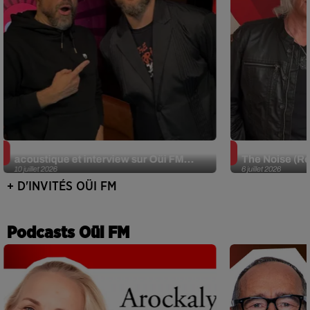
JJerome87 (Alt-J) en session
Def Leppard e
acoustique et interview sur Oüi FM...
The Noise (Re
10 juillet 2026
6 juillet 2026
+ D'INVITÉS OÜI FM
Podcasts Oüi FM