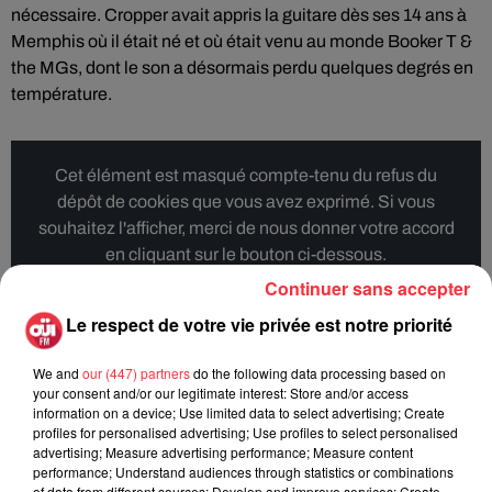
nécessaire. Cropper avait appris la guitare dès ses 14 ans à
Memphis où il était né et où était venu au monde Booker T &
the MGs, dont le son a désormais perdu quelques degrés en
température.
Cet élément est masqué compte-tenu du refus du
dépôt de cookies que vous avez exprimé. Si vous
souhaitez l'afficher, merci de nous donner votre accord
en cliquant sur le bouton ci-dessous.
Continuer sans accepter
Afficher l'élément
Le respect de votre vie privée est notre priorité
We and
our (447) partners
do the following data processing based on
your consent and/or our legitimate interest: Store and/or access
information on a device; Use limited data to select advertising; Create
Rock News
profiles for personalised advertising; Use profiles to select personalised
advertising; Measure advertising performance; Measure content
performance; Understand audiences through statistics or combinations
of data from different sources; Develop and improve services; Create