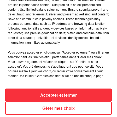
La version réécrite de « Beautiful Day »
profiles to personalise content; Use profiles to select personalised
interprétée lors des...
content; Use limited data to select content; Ensure security, prevent and
6 août 2026
detect fraud, and fix errors; Deliver and present advertising and content;
Save and communicate privacy choices. These technologies may
process personal data such as IP address and browsing data to offer
following functionalities: Identify devices based on information actively
requested; Use precise geolocation data; Match and combine data from
other data sources; Link different devices; Identify devices based on
Weezer prépare la sortie de son nouvel
information transmitted automatically.
album en dévoilant une...
6 août 2026
Vous pouvez accepter en cliquant sur "Accepter et fermer", ou affiner en
sélectionnant les finalités et/ou partenaires dans "Gérer mes choix".
Vous pouvez également refuser en cliquant sur "Continuer sans
accepter". Vos préférences ne s'appliqueront que pour ce site. Vous
pouvez mettre à jour vos choix, ou retirer votre consentement à tout
Queens of the Stone Age lance une ligne
moment via le lien "Gérer les cookies" situé en bas de chaque page.
téléphonique pour...
5 août 2026
Accepter et fermer
Gérer mes choix
Linkin Park annonce son arrivée au
cinéma avec « Unshatter »
5 août 2026