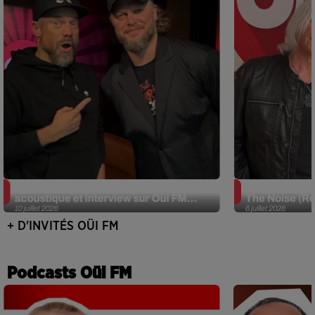
JJerome87 (Alt-J) en session
Def Leppard e
acoustique et interview sur Oüi FM...
The Noise (Re
10 juillet 2026
6 juillet 2026
+ D'INVITÉS OÜI FM
Podcasts Oüi FM