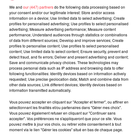
souhaitez l'afficher, merci de nous donner votre accord
We and
our (447) partners
do the following data processing based on
your consent and/or our legitimate interest: Store and/or access
en cliquant sur le bouton ci-dessous.
information on a device; Use limited data to select advertising; Create
profiles for personalised advertising; Use profiles to select personalised
Afficher l'élément
advertising; Measure advertising performance; Measure content
performance; Understand audiences through statistics or combinations
of data from different sources; Develop and improve services; Create
profiles to personalise content; Use profiles to select personalised
content; Use limited data to select content; Ensure security, prevent and
detect fraud, and fix errors; Deliver and present advertising and content;
Rock News
Save and communicate privacy choices. These technologies may
process personal data such as IP address and browsing data to offer
following functionalities: Identify devices based on information actively
requested; Use precise geolocation data; Match and combine data from
other data sources; Link different devices; Identify devices based on
La version réécrite de « Beautiful Day »
information transmitted automatically.
interprétée lors des...
6 août 2026
Vous pouvez accepter en cliquant sur "Accepter et fermer", ou affiner en
sélectionnant les finalités et/ou partenaires dans "Gérer mes choix".
Vous pouvez également refuser en cliquant sur "Continuer sans
accepter". Vos préférences ne s'appliqueront que pour ce site. Vous
pouvez mettre à jour vos choix, ou retirer votre consentement à tout
Weezer prépare la sortie de son nouvel
moment via le lien "Gérer les cookies" situé en bas de chaque page.
album en dévoilant une...
6 août 2026