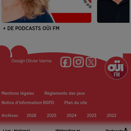
+ DE PODCASTS OÜI FM
Design
Olivier Varma
Mentions légales
Règlements des jeux
Notice d’information RGPD
Plan du site
Archives
2026
2025
2024
2023
2022
Live :
National
Webradios