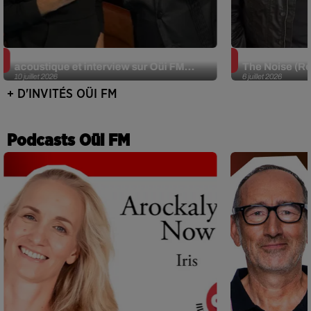
JJerome87 (Alt-J) en session
Def Leppard e
acoustique et interview sur Oüi FM...
The Noise (Re
10 juillet 2026
6 juillet 2026
+ D'INVITÉS OÜI FM
Podcasts Oüi FM