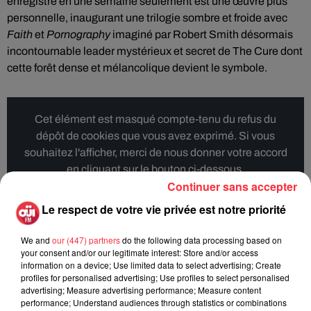
enregistré en une semaine seulement est une œuvre plus
personnelle, inaugurant une trilogie sombre et froide avec
Faith
et
Pornography
imaginé par Robert Smith désormais
incontournable leader mystérieux et secret de The Cure dont
cette forêt dense et mélancolique devient le symbole.
Cet élément est masqué compte-tenu du refus du
dépôt de cookies que vous avez exprimé. Si vous
souhaitez l'afficher, merci de nous donner votre accord
en cliquant sur le bouton ci-dessous.
Continuer sans accepter
Afficher l'élément
Le respect de votre vie privée est notre priorité
We and
our (447) partners
do the following data processing based on
your consent and/or our legitimate interest: Store and/or access
information on a device; Use limited data to select advertising; Create
profiles for personalised advertising; Use profiles to select personalised
Rock News
advertising; Measure advertising performance; Measure content
performance; Understand audiences through statistics or combinations