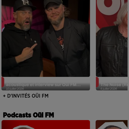
JJerome87 (Alt-J) en session
Def Leppard e
acoustique et interview sur Oüi FM...
The Noise (Re
10 juillet 2026
6 juillet 2026
+ D'INVITÉS OÜI FM
Podcasts Oüi FM