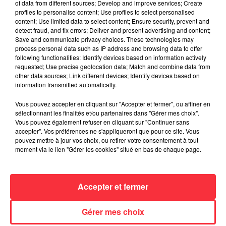
of data from different sources; Develop and improve services; Create
profiles to personalise content; Use profiles to select personalised
La version réécrite de « Beautiful Day »
content; Use limited data to select content; Ensure security, prevent and
interprétée lors des...
detect fraud, and fix errors; Deliver and present advertising and content;
6 août 2026
Save and communicate privacy choices. These technologies may
process personal data such as IP address and browsing data to offer
following functionalities: Identify devices based on information actively
requested; Use precise geolocation data; Match and combine data from
other data sources; Link different devices; Identify devices based on
Weezer prépare la sortie de son nouvel
information transmitted automatically.
album en dévoilant une...
6 août 2026
Vous pouvez accepter en cliquant sur "Accepter et fermer", ou affiner en
sélectionnant les finalités et/ou partenaires dans "Gérer mes choix".
Vous pouvez également refuser en cliquant sur "Continuer sans
accepter". Vos préférences ne s'appliqueront que pour ce site. Vous
pouvez mettre à jour vos choix, ou retirer votre consentement à tout
Queens of the Stone Age lance une ligne
moment via le lien "Gérer les cookies" situé en bas de chaque page.
téléphonique pour...
5 août 2026
Accepter et fermer
Gérer mes choix
Linkin Park annonce son arrivée au
cinéma avec « Unshatter »