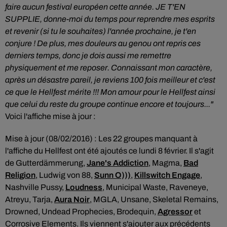
faire aucun festival européen cette année.
JE T'EN
SUPPLIE, donne-moi du temps pour reprendre mes esprits
et revenir (si tu le souhaites) l'année prochaine, je t'en
conjure !
De plus, mes douleurs au genou ont repris ces
derniers temps, donc je dois aussi me remettre
physiquement et me reposer.
Connaissant mon caractère,
après un désastre pareil, je reviens 100 fois meilleur et c'est
ce que le Hellfest mérite !!!
Mon amour pour le Hellfest ainsi
que celui du reste du groupe continue encore et toujours..."
Voici l'affiche mise à jour :
Mise à jour (08/02/2016) : Les 22 groupes manquant à
l'affiche du Hellfest ont été ajoutés ce lundi 8 février. Il s'agit
de Gutterdämmerung,
Jane's Addiction
, Magma,
Bad
Religion
, Ludwig von 88,
Sunn O)))
,
Killswitch Engage
,
Nashville Pussy,
Loudness
, Municipal Waste, Raveneye,
Atreyu, Tarja,
Aura Noir
, MGLA, Unsane, Skeletal Remains,
Drowned, Undead Prophecies, Brodequin,
Agressor
et
Corrosive Elements. Ils viennent s'ajouter aux précédents