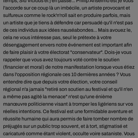
temps, Sid Vicious et j'en passe... Philip Anselmo est je vous
l'accorde sur ce coup là un imbécile, un artiste provocant et
sulfureux comme le rock'n'roll sait en produire parfois, mais
un artiste que je tiens à défendre car persuadé qu'il n'est pas
de ces individus aux idées nauséabondes... Mais avouez le,
cela ne vous intéresse pas, seul le prétexte à votre
désengagement envers notre événement est important afin
de faire plaisir à votre électorat "conservateur". Dois-je vous
rappeler que vous avez toujours voté contre le soutien
(financier et moral) de notre manifestation lorsque vous étiez
dans l'opposition régionale ces 10 dernières années ? Vous
entendre dire que depuis votre élection, votre conseil
régional n'a jamais "retiré son soutien au festival et qu'il n'en
a même pas agité la menace" n'est qu'une énième
manœuvre politicienne visant à tromper les ligériens sur vos
réelles intentions. Ce festival est une formidable aventure et
réussite humaine qui aura permis de faire tomber nombre de
préjugés sur un public trop souvent, et à tort, stigmatisé et
caricaturé comme étant violent, occulte voire sataniste. Vous