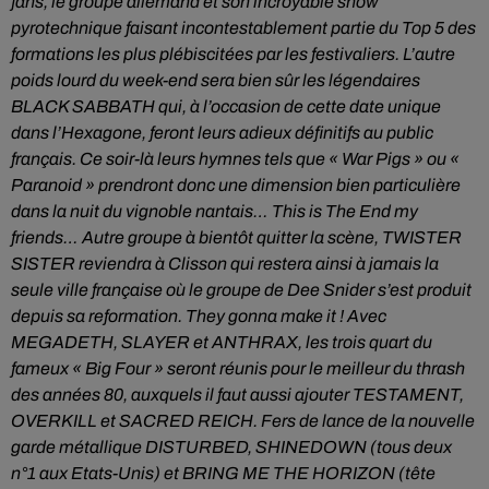
fans, le groupe allemand et son incroyable show
pyrotechnique faisant incontestablement partie du Top 5 des
formations les plus plébiscitées par les festivaliers.
L’autre
poids lourd du week-end sera bien sûr les légendaires
BLACK SABBATH qui, à l’occasion de cette date unique
dans l’Hexagone, feront leurs adieux définitifs au public
français. Ce soir-là leurs hymnes tels que « War Pigs » ou «
Paranoid » prendront donc une dimension bien particulière
dans la nuit du vignoble nantais… This is The End my
friends…
Autre groupe à bientôt quitter la scène, TWISTER
SISTER reviendra à Clisson qui restera ainsi à jamais la
seule ville française où le groupe de Dee Snider s’est produit
depuis sa reformation. They gonna make it !
Avec
MEGADETH, SLAYER et ANTHRAX, les trois quart du
fameux « Big Four » seront réunis pour le meilleur du thrash
des années 80, auxquels il faut aussi ajouter TESTAMENT,
OVERKILL et SACRED REICH.
Fers de lance de la nouvelle
garde métallique DISTURBED, SHINEDOWN (tous deux
n°1 aux Etats-Unis) et BRING ME THE HORIZON (tête