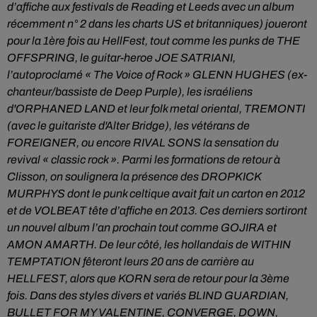
d’affiche aux festivals de Reading et Leeds avec un album
récemment n° 2 dans les charts US et britanniques) joueront
pour la 1ère fois au HellFest, tout comme les punks de THE
OFFSPRING, le guitar-heroe JOE SATRIANI,
l’autoproclamé « The Voice of Rock » GLENN HUGHES (ex-
chanteur/bassiste de Deep Purple), les israéliens
d'ORPHANED LAND et leur folk metal oriental, TREMONTI
(avec le guitariste d'Alter Bridge), les vétérans de
FOREIGNER, ou encore RIVAL SONS la sensation du
revival « classic rock ».
Parmi les formations de retour à
Clisson, on soulignera la présence des DROPKICK
MURPHYS dont le punk celtique avait fait un carton en 2012
et de VOLBEAT tête d’affiche en 2013. Ces derniers sortiront
un nouvel album l’an prochain tout comme GOJIRA et
AMON AMARTH. De leur côté, les hollandais de WITHIN
TEMPTATION fêteront leurs 20 ans de carrière au
HELLFEST, alors que KORN sera de retour pour la 3ème
fois. Dans des styles divers et variés BLIND GUARDIAN,
BULLET FOR MY VALENTINE, CONVERGE, DOWN,