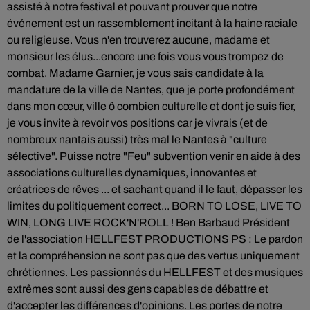
assisté à notre festival et pouvant prouver que notre
événement est un rassemblement incitant à la haine raciale
ou religieuse. Vous n'en trouverez aucune, madame et
monsieur les élus...encore une fois vous vous trompez de
combat. Madame Garnier, je vous sais candidate à la
mandature de la ville de Nantes, que je porte profondément
dans mon cœur, ville ô combien culturelle et dont je suis fier,
je vous invite à revoir vos positions car je vivrais (et de
nombreux nantais aussi) très mal le Nantes à "culture
sélective". Puisse notre "Feu" subvention venir en aide à des
associations culturelles dynamiques, innovantes et
créatrices de rêves ... et sachant quand il le faut, dépasser les
limites du politiquement correct... BORN TO LOSE, LIVE TO
WIN, LONG LIVE ROCK'N'ROLL ! Ben Barbaud Président
de l'association HELLFEST PRODUCTIONS PS : Le pardon
et la compréhension ne sont pas que des vertus uniquement
chrétiennes. Les passionnés du HELLFEST et des musiques
extrêmes sont aussi des gens capables de débattre et
d'accepter les différences d'opinions. Les portes de notre