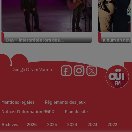
La version réécrite de « Beautiful
Weezer prépar
Day » interprétée lors des...
album en dévo
Design
Olivier Varma
Mentions légales
Règlements des jeux
Notice d’information RGPD
Plan du site
Archives
2026
2025
2024
2023
2022