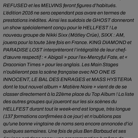
REFUSED et les MELVINS feront figures d’habitués.
L’édition 2016 ne sera cependant pas avare en termes de
prestations inédites. Ainsi les suédois de GHOST donneront
un show spécialement conçu pour le HELLFEST ! Le
nouveau groupe de Nikki Sixx (Mötley Crüe), SIXX : AM,
jouera pour la toute 1ère fois en France. KING DIAMOND et
PARADISE LOST interprèteront l’intégralité de leur chef-
d’œuvre respectif : « Abigail » pour l’ex-Mercyful Fate, et «
Draconian Times » pour les anglais.
Les Main Stages
n’oublieront pas la scène française avec NO ONE IS
INNOCENT, LE BAL DES ENRAGES et MASS HYSTERIA
dont le tout nouvel album « Matière Noire » vient de de se
classer directement à la 22ème place du Top Album !
La liste
des autres groupes qui joueront sur les six scènes du
HELLFEST durant tout le week-end est longue, très longue
(137 formations confirmées à ce jour) et n’oublions pas
qu'une bonne vingtaine de noms sera encore annoncée d’ici
quelques semaines.
Une fois de plus Ben Barbaud et ses