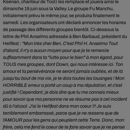
Keenan, chanteur de Tool) les remplace et jouera ainsi le
dimanche 19 juin sous la Valley. Le groupe Fu Manchu,
initialement prévu le même jour, se produira finalement le
samedi. Les organisateurs ont déclaré annoncer les horaires
de passage des différents groupes bientôt. Ci-dessous la
lettre de Phil Anselmo adressée à Ben Barbaud, président du
Hellfest :
"Mon très cher Ben,
C'est Phil H. Anselmo
Tout
d'abord, il n'y a aucun moyen pour que je te remercie
suffisamment dans ta "lutte pour le bien" à mon égard, pour
TOUS mes groupes, dont Down, qui nous intéresse ici. Ton
amour et ta persévérance ne seront jamais oubliés, et de là
jusqu'au bout de ma vie, je te dois toutes les louanges !
Mon
HORRIBLE erreur a porté un coup à ma réputation, et c'est
justifié ! Cependant, je dois dire que tu me connais mieux
pour savoir que ma personne ne se résume pas à cet incident
dû à l'alcool.
J'ai le Hellfest dans mon coeur !!!
Je suis
terriblement embarrassé, parce que je ne ressens que de
l'AMOUR pour les gens qui peuplent cette Terre.
Donc, mon
frère, cela me fend le coeur de te faire savoir que je ne pense