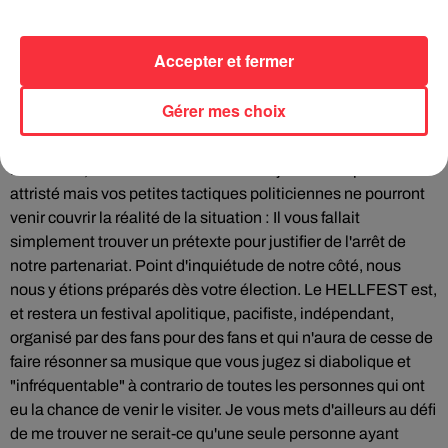
connaissez rien ? Ne pensez-vous pas plutôt qu'il est de
votre devoir d'élus de vous soucier des réels problèmes qui
rongent notre société plutôt que de vous en prendre à un
Accepter et fermer
festival et à une communauté de passionnés de musiques,
qui vivent pendant 3 jours en paix et en harmonie et dont la
Gérer mes choix
quasi-totalité des habitants de Clisson louent le respect, la
politesse et la gentillesse ? Madame Garnier, Monsieur
Retailleau, vous faites fausse route et j'en suis le premier
attristé mais vos petites tactiques politiciennes ne pourront
venir couvrir la réalité de la situation : Il vous fallait
simplement trouver un prétexte pour justifier de l'arrêt de
notre partenariat. Point d'inquiétude de notre côté, nous
nous y étions préparés dès votre élection. Le HELLFEST est,
et restera un festival apolitique, pacifiste, indépendant,
organisé par des fans pour des fans et qui n'aura de cesse de
faire résonner sa musique que vous jugez si diabolique et
"infréquentable" à contrario de toutes les personnes qui ont
eu la chance de venir le visiter. Je vous mets d'ailleurs au défi
de me trouver ne serait-ce qu'une seule personne ayant