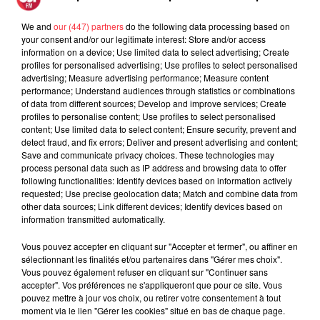
politisé, mais nous ne sommes et n'avons jamais été dupe
We and
our (447) partners
do the following data processing based on
de vos intentions. Une interview de décembre 2015 sur la
your consent and/or our legitimate interest: Store and/or access
chaine France 3 viendra confirmer nos propos. Vous
information on a device; Use limited data to select advertising; Create
déclariez alors à l'époque : "Le Hellfest ? Je n'aime pas... "
profiles for personalised advertising; Use profiles to select personalised
advertising; Measure advertising performance; Measure content
[...]" "Vous êtes déjà allé au Hellfest ? Non parce que je
performance; Understand audiences through statistics or combinations
n'aime pas". Nul doute que vous aurez bien du mal à
of data from different sources; Develop and improve services; Create
convaincre les nombreux ligériens que votre intention
profiles to personalise content; Use profiles to select personalised
content; Use limited data to select content; Ensure security, prevent and
première était de consolider un partenariat avec notre
detect fraud, and fix errors; Deliver and present advertising and content;
événement que vous percevez comme sataniste et violent.
Save and communicate privacy choices. These technologies may
Alors oui, je vous le redis : gardez vos subventions, nous, les
process personal data such as IP address and browsing data to offer
following functionalities: Identify devices based on information actively
amoureux de musiques extrêmes, n'avons pas besoin de
requested; Use precise geolocation data; Match and combine data from
recevoir des leçons de morales émanant de responsables
other data sources; Link different devices; Identify devices based on
politiques n'ayant jamais pris le soin de visiter, de
information transmitted automatically.
comprendre et de considérer notre festival et se permettant
Vous pouvez accepter en cliquant sur "Accepter et fermer", ou affiner en
de lui exiger une ligne de conduite. Ne pensez-vous pas que
sélectionnant les finalités et/ou partenaires dans "Gérer mes choix".
ce sont à nous organisateurs et aux fidèles festivaliers
Vous pouvez également refuser en cliquant sur "Continuer sans
accepter". Vos préférences ne s'appliqueront que pour ce site. Vous
participants à l'événement de décider de ce qui est bon et ce
pouvez mettre à jour vos choix, ou retirer votre consentement à tout
qui ne l'est pas pour notre événement dont vous ne
moment via le lien "Gérer les cookies" situé en bas de chaque page.