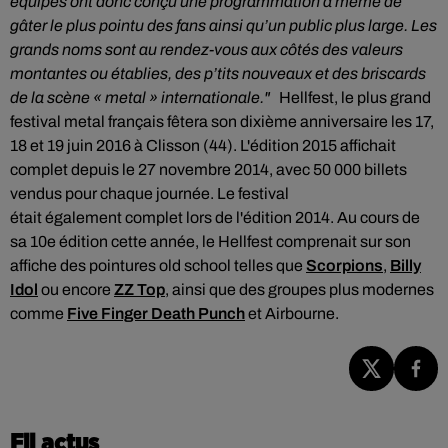
équipes ont donc conçu une programmation à même de
gâter le plus pointu des fans ainsi qu’un public plus large. Les
grands noms sont au rendez-vous aux côtés des valeurs
montantes ou établies, des p’tits nouveaux et des briscards
de la scène « metal » internationale."
Hellfest, le plus grand
festival metal français fêtera son dixième anniversaire les 17,
18 et 19 juin 2016 à Clisson (44). L'édition 2015 affichait
complet depuis le 27 novembre 2014, avec 50 000 billets
vendus pour chaque journée. Le festival
était également complet lors de l'édition 2014. Au cours de
sa 10e édition cette année, le Hellfest comprenait sur son
affiche des pointures old school telles que
Scorpions
,
Billy
Idol
ou encore
ZZ Top
, ainsi que des groupes plus modernes
comme
Five Finger Death Punch
et Airbourne.
Fil actus