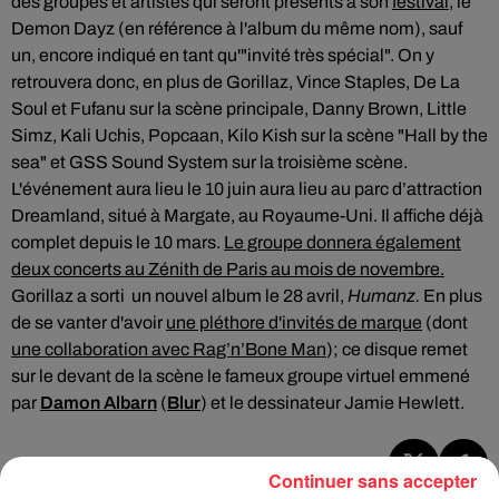
des groupes et artistes qui seront présents à son
festival
, le
Demon Dayz (en référence à l'album du même nom), sauf
un, encore indiqué en tant qu'"invité très spécial". On y
retrouvera donc, en plus de Gorillaz, Vince Staples, De La
Soul et Fufanu sur la scène principale, Danny Brown, Little
Simz, Kali Uchis, Popcaan, Kilo Kish sur la scène "Hall by the
sea" et GSS Sound System sur la troisième scène.
L'événement aura lieu le 10 juin aura lieu au parc d’attraction
Dreamland, situé à Margate, au Royaume-Uni. Il affiche déjà
complet depuis le 10 mars.
Le groupe donnera également
deux concerts au Zénith de Paris au mois de novembre.
Gorillaz a sorti un nouvel album le 28 avril,
Humanz.
En plus
de se vanter d'avoir
une pléthore d'invités de marque
(dont
une collaboration avec Rag’n’Bone Man
); ce disque remet
sur le devant de la scène le fameux groupe virtuel emmené
par
Damon Albarn
(
Blur
) et le dessinateur Jamie Hewlett.
Continuer sans accepter