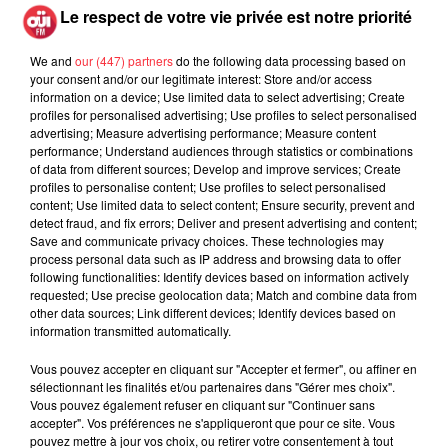
Le respect de votre vie privée est notre priorité
Fil actus
We and
our (447) partners
do the following data processing based on
your consent and/or our legitimate interest: Store and/or access
information on a device; Use limited data to select advertising; Create
profiles for personalised advertising; Use profiles to select personalised
La version réécrite de « Beautiful Day »
advertising; Measure advertising performance; Measure content
interprétée lors des...
performance; Understand audiences through statistics or combinations
of data from different sources; Develop and improve services; Create
profiles to personalise content; Use profiles to select personalised
content; Use limited data to select content; Ensure security, prevent and
detect fraud, and fix errors; Deliver and present advertising and content;
Save and communicate privacy choices. These technologies may
Weezer prépare la sortie de son nouvel
process personal data such as IP address and browsing data to offer
album en dévoilant une...
following functionalities: Identify devices based on information actively
requested; Use precise geolocation data; Match and combine data from
other data sources; Link different devices; Identify devices based on
information transmitted automatically.
Vous pouvez accepter en cliquant sur "Accepter et fermer", ou affiner en
sélectionnant les finalités et/ou partenaires dans "Gérer mes choix".
Queens of the Stone Age lance une ligne
Vous pouvez également refuser en cliquant sur "Continuer sans
téléphonique pour...
accepter". Vos préférences ne s'appliqueront que pour ce site. Vous
pouvez mettre à jour vos choix, ou retirer votre consentement à tout