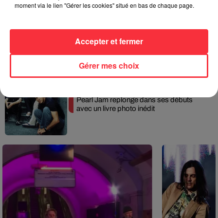
moment via le lien "Gérer les cookies" situé en bas de chaque page.
Linkin Park annonce son arrivée au
Accepter et fermer
cinéma avec « Unshatter »
Gérer mes choix
Pearl Jam replonge dans ses débuts
avec un livre photo inédit