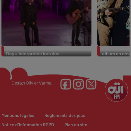
La version réécrite de « Beautiful
Weezer prépar
Day » interprétée lors des...
album en dévo
Design
Olivier Varma
Mentions légales
Règlements des jeux
Notice d’information RGPD
Plan du site