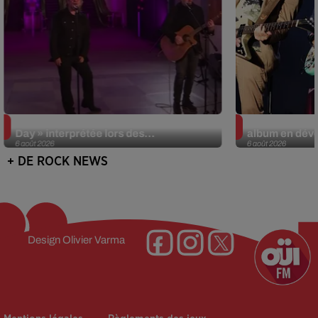
La version réécrite de « Beautiful
Weezer prépar
Day » interprétée lors des...
album en dévo
6 août 2026
6 août 2026
+ DE ROCK NEWS
Design
Olivier Varma