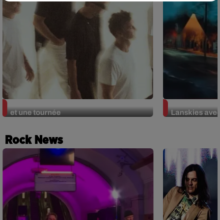
Ghinzu : un nouvel album avec Oüi FM
OÜI FM parten
et une tournée
Lanskies ave
Rock News