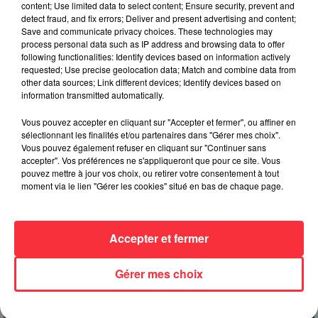
content; Use limited data to select content; Ensure security, prevent and
Côté projection, les petits auront un programme chargé avec
detect fraud, and fix errors; Deliver and present advertising and content;
Save and communicate privacy choices. These technologies may
une programmation de courts métrages pour jeune public, de
process personal data such as IP address and browsing data to offer
3 à 17 ans. Les adultes ne sont pas oubliés avec une
following functionalities: Identify devices based on information actively
thématique forte cette année : « s’évader ». L’occasion de
requested; Use precise geolocation data; Match and combine data from
other data sources; Link different devices; Identify devices based on
voyager et de partir à la découverte d’autres univers via des
information transmitted automatically.
histoires originales et des documentaires.
Vous pouvez accepter en cliquant sur "Accepter et fermer", ou affiner en
Comme chaque année, une douzaine de talents du cinéma
sélectionnant les finalités et/ou partenaires dans "Gérer mes choix".
français sont mis en lumière durant toute la semaine. C’est
Vous pouvez également refuser en cliquant sur "Continuer sans
accepter". Vos préférences ne s'appliqueront que pour ce site. Vous
donc le moment idéal de voir les jeunes
pouvez mettre à jour vos choix, ou retirer votre consentement à tout
réalisateurs/réalisatrices, comédiens/comédiennes,
moment via le lien "Gérer les cookies" situé en bas de chaque page.
compositeurs/compositrices de demain.
Événements à venir
Accepter et fermer
Gérer mes choix