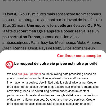
Ils font 4, 15 ou 19 minutes mais sont encore trop méconnus.
Les courts métrages reviennent sur le devant de la scène du
15 au 21 mars.
Une nouvelle fois cette année avec Oüi FM,
la fête du court métrage s’apprête à poser ses valises un
peu partout en France
, comme dans les villes
ambassadrices : Paris, Issy-les-Moulineaux, Metz, Amiens,
Caen, Rennes, Brest, Pays de Retz, Brice, Romans-sur-
Isère, Gap, Toulouse, Marseille/Aix-en-Provence et
Continuer sans accepter
Nice/Cannes…
Le respect de votre vie privée est notre priorité
Pour cette grande fête gratuite ouverte à tous et soutenue
par le CNC, l’objectif est de faire connaître le court métrage
We and
our (447) partners
do the following data processing based on
your consent and/or our legitimate interest: Store and/or access
au plus grand nombre.
Plus de 15.000 séances sont ainsi
information on a device; Use limited data to select advertising; Create
prévues dans des cinémas, médiathèques et lieux culturels.
profiles for personalised advertising; Use profiles to select personalised
Elles seront ponctuées par de nombreux évènements
advertising; Measure advertising performance; Measure content
performance; Understand audiences through statistics or combinations
comme des rencontres, animations et ateliers pour découvrir
of data from different sources; Develop and improve services; Create
les coulisses de ces petits formats du cinéma.
profiles to personalise content; Use profiles to select personalised