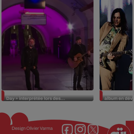
La version réécrite de « Beautiful
Weezer prépar
Day » interprétée lors des...
album en dévo
Design
Olivier Varma