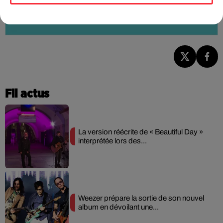
Fil actus
La version réécrite de « Beautiful Day »
interprétée lors des...
Weezer prépare la sortie de son nouvel
album en dévoilant une...