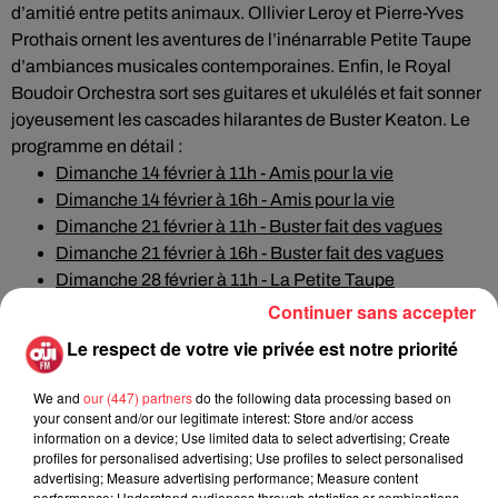
d’amitié entre petits animaux. Ollivier Leroy et Pierre-Yves
Prothais ornent les aventures de l’inénarrable Petite Taupe
d’ambiances musicales contemporaines. Enfin, le Royal
Boudoir Orchestra sort ses guitares et ukulélés et fait sonner
joyeusement les cascades hilarantes de Buster Keaton. Le
programme en détail :
Dimanche 14 février à 11h - Amis pour la vie
Dimanche 14 février à 16h - Amis pour la vie
Dimanche 21 février à 11h - Buster fait des vagues
Dimanche 21 février à 16h - Buster fait des vagues
Dimanche 28 février à 11h - La Petite Taupe
Dimanche 28 février à 16h - La Petite Taupe
Continuer sans accepter
Le respect de votre vie privée est notre priorité
We and
our (447) partners
do the following data processing based on
your consent and/or our legitimate interest: Store and/or access
information on a device; Use limited data to select advertising; Create
profiles for personalised advertising; Use profiles to select personalised
advertising; Measure advertising performance; Measure content
performance; Understand audiences through statistics or combinations