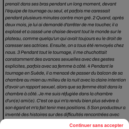
prenait dans ses bras pendant un long moment, devant
l'équipe de tournage ou seul, et parfois me caressait
pendant plusieurs minutes contre mon gré. 2 Quand, après
deux mois, je lui ai demandé d'arrêter de me toucher, il a
explosé et a cassé une chaise devant tout le monde sur le
plateau, comme quelqu'un qui avait toujours eu le droit de
caresser ses actrices. Ensuite, on a tous été renvoyés chez
nous. 3 Pendant tout le tournage, il me chuchottait
constamment des avances sexuelles avec des gestes
explicites, parfois avec sa femme à côté. 4 Pendant le
tournage en Suède, il a menacé de passer du balcon de sa
chambre au mien au milieu de la nuit avec la claire intention
d'avoir un rapport sexuel, alors que sa femme était dans la
chambre à côté. Je me suis réfugiée dans la chambre
d'un(e) ami(e). C'est ce qui m'a rendu bien plus sévère à
son égard et m'a fait tenir mes positions. 5 Son producteur a
inventé des histoires sur des difficultés rencontrées avec
moi dans la presse. Cela correspond tout à fait avec les
Continuer sans accepter
méthodes de harcèlement de Weinstein. Je n'ai jamais