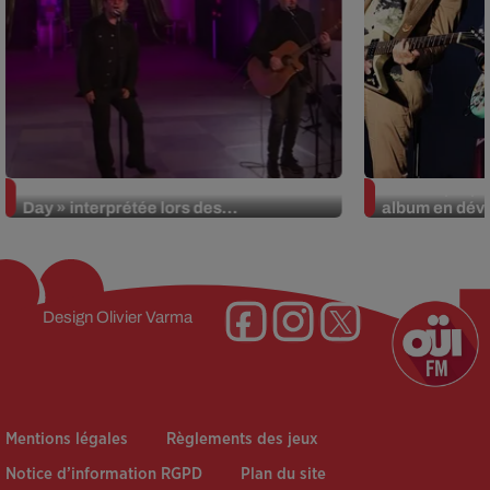
La version réécrite de « Beautiful
Weezer prépar
Day » interprétée lors des...
album en dévo
Design
Olivier Varma
Mentions légales
Règlements des jeux
Notice d’information RGPD
Plan du site