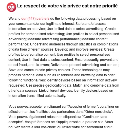
Le respect de votre vie privée est notre priorité
mangé de chemise, je ne sais pas si c'est possible,
d'ailleurs. 6 Je n'ai jamais voulu être harcelée
We and
our (447) partners
do the following data processing based on
sexuellement. C'est à cause de ça que j'étais décrite
your consent and/or our legitimate interest: Store and/or access
comme difficile. Si être difficile, c'est résister à ce genre de
information on a device; Use limited data to select advertising; Create
traitement, je veux bien le rester.
profiles for personalised advertising; Use profiles to select personalised
advertising; Measure advertising performance; Measure content
Suite à sa première sortie sur Facebook, Lars Von Trier et
performance; Understand audiences through statistics or combinations
of data from different sources; Develop and improve services; Create
Peter Aalbaek Jen sen, producteur de Dancer in the Dark, ont
profiles to personalise content; Use profiles to select personalised
réagi dans le quotidien danois Jyllands-Posten. Selon les
content; Use limited data to select content; Ensure security, prevent and
propos rapportés par
Le Figaro
, le réalisateur a répondu :
«
detect fraud, and fix errors; Deliver and present advertising and content;
Save and communicate privacy choices. These technologies may
Ce n'était pas le cas. Mais le fait est que nous n'étions
process personal data such as IP address and browsing data to offer
vraiment pas amis »
. Le producteur a renchéri :
« Nous étions
following functionalities: Identify devices based on information actively
les victimes. Cette femme était plus forte que nous deux et
requested; Use precise geolocation data; Match and combine data from
other data sources; Link different devices; Identify devices based on
notre société mis ensemble. Elle dictait tout et était sur le
information transmitted automatically.
point de faire capoter un film à 100 millions de couronnes. »
(plus de 13 millions d'euros).
Vous pouvez accepter en cliquant sur "Accepter et fermer", ou affiner en
sélectionnant les finalités et/ou partenaires dans "Gérer mes choix".
Vous pouvez également refuser en cliquant sur "Continuer sans
accepter". Vos préférences ne s'appliqueront que pour ce site. Vous
pouvez mettre à jour vos choix, ou retirer votre consentement à tout