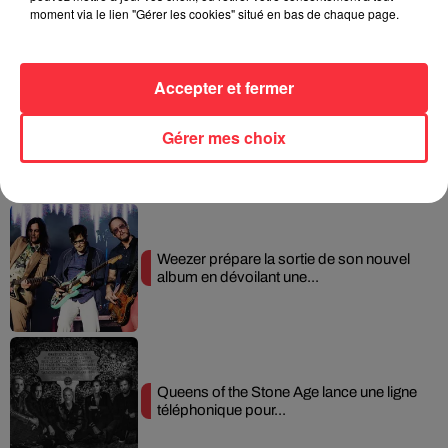
moment via le lien "Gérer les cookies" situé en bas de chaque page.
Fil actus
Accepter et fermer
La version réécrite de « Beautiful Day »
Gérer mes choix
interprétée lors des...
Weezer prépare la sortie de son nouvel
album en dévoilant une...
Queens of the Stone Age lance une ligne
téléphonique pour...