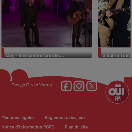
La version réécrite de « Beautiful
Weezer prépar
Day » interprétée lors des...
album en dévo
Design
Olivier Varma
Mentions légales
Règlements des jeux
Notice d’information RGPD
Plan du site