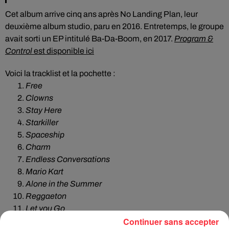
Cet album arrive cinq ans après No Landing Plan, leur
deuxième album studio, paru en 2016. Entretemps, le groupe
avait sorti un EP intitulé Ba-Da-Boom, en 2017.
Program &
Control
est disponible ici
Voici la tracklist et la pochette :
Free
Clowns
Stay Here
Starkiller
Spaceship
Charm
Endless Conversations
Mario Kart
Alone in the Summer
Reggaeton
Let you Go
Continuer sans accepter