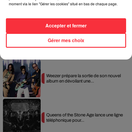
moment via le lien "Gérer les cookies" situé en bas de chaque page.
Fil actus
Accepter et fermer
La version réécrite de « Beautiful Day »
Gérer mes choix
interprétée lors des...
Weezer prépare la sortie de son nouvel
album en dévoilant une...
Queens of the Stone Age lance une ligne
téléphonique pour...