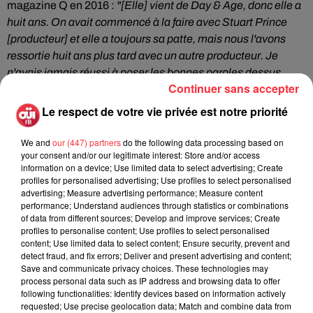
magazine Q en 2016 :
"[Elle] vient de Day & Age, donc elle a
huit ans. On avait commencé à la faire avec Stuart Prince
[producteur] et elle a toujours sa patte, mais nous l'avons
ressortie huit ans plus tard avec un autre producteur. Je
n'avais jamais réussi à poser les bonnes paroles dessus,
Continuer sans accepter
mais je pense que cette fois c'est la bonne. On dirait que Run
for Cover va bien marcher sur le disque."
Le 15 juin, The
Le respect de votre vie privée est notre priorité
Killers sortiront
The Man
, un autre morceau qui est le premier
single de leur prochain album.
We and
our (447) partners
do the following data processing based on
your consent and/or our legitimate interest: Store and/or access
information on a device; Use limited data to select advertising; Create
profiles for personalised advertising; Use profiles to select personalised
advertising; Measure advertising performance; Measure content
performance; Understand audiences through statistics or combinations
of data from different sources; Develop and improve services; Create
Fil actus
profiles to personalise content; Use profiles to select personalised
content; Use limited data to select content; Ensure security, prevent and
detect fraud, and fix errors; Deliver and present advertising and content;
Save and communicate privacy choices. These technologies may
process personal data such as IP address and browsing data to offer
La version réécrite de « Beautiful Day »
following functionalities: Identify devices based on information actively
interprétée lors des...
requested; Use precise geolocation data; Match and combine data from