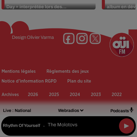
La version réécrite de « Beautiful
Weezer prépar
Day » interprétée lors des...
album en dévo
Design
Olivier Varma
Mentions légales
Règlements des jeux
Notice d’information RGPD
Plan du site
Archives
2026
2025
2024
2023
2022
Live :
National
Webradios
Podcasts
The Molotovs
Rhythm Of Yourself
-