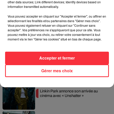
other data sources; Link different devices; Identify devices based on
information transmitted automatically.
Vous pouvez accepter en cliquant sur "Accepter et fermer", ou affiner en
sélectionnant les finalités et/ou partenaires dans "Gérer mes choix".
Weezer prépare la sortie de son nouvel
Vous pouvez également refuser en cliquant sur "Continuer sans
album en dévoilant une...
accepter". Vos préférences ne s'appliqueront que pour ce site. Vous
pouvez mettre à jour vos choix, ou retirer votre consentement à tout
moment via le lien "Gérer les cookies" situé en bas de chaque page.
Accepter et fermer
Queens of the Stone Age lance une ligne
téléphonique pour...
Gérer mes choix
Linkin Park annonce son arrivée au
cinéma avec « Unshatter »