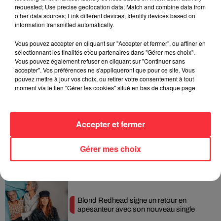
Queens of the Stone Age lance une ligne
requested; Use precise geolocation data; Match and combine data from
téléphonique pour...
other data sources; Link different devices; Identify devices based on
information transmitted automatically.
Vous pouvez accepter en cliquant sur "Accepter et fermer", ou affiner en
sélectionnant les finalités et/ou partenaires dans "Gérer mes choix".
Vous pouvez également refuser en cliquant sur "Continuer sans
Linkin Park annonce son arrivée au
accepter". Vos préférences ne s'appliqueront que pour ce site. Vous
cinéma avec « Unshatter »
pouvez mettre à jour vos choix, ou retirer votre consentement à tout
moment via le lien "Gérer les cookies" situé en bas de chaque page.
Accepter et fermer
Pearl Jam replonge dans ses débuts
avec un livre photo inédit
Gérer mes choix
Blond Redhead signe un retour en
apesanteur avec son nouveau single