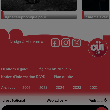
Queens of the Stone Age lance une
Linkin Park a
ligne téléphonique pour...
cinéma avec «
Design
Olivier Varma
Mentions légales
Règlements des jeux
Notice d’information RGPD
Plan du site
Archives
2026
2025
2024
2023
2022
Live :
National
Webradios
Podcasts