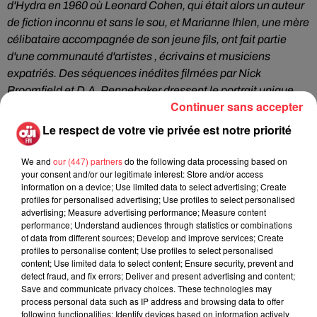
d'Hydra en 1960 où Leonard Cohen, qui était alors un auteur
de fiction inconnu et sans le sou, et Marianne Ihlen, une mère
célibataire accompagnée de son jeune fils, ont fait partie
d'une communauté d'artistes , écrivains et musiciens
expatriés. Des séquences inédites filmées par Nick
Broomfield et D.A. Pennebaker dressent le portrait unique
Continuer sans accepter
d'une relation bohème et idyllique dans les années 60. Cette
période a laissé une empreinte durable sur Marianne et
Le respect de votre vie privée est notre priorité
Leonard, dont l'amitié a duré 50 ans, avant leurs décès en
2016.
Rien n'a été précisé concernant une éventuelle sortie
We and
our (447) partners
do the following data processing based on
your consent and/or our legitimate interest: Store and/or access
française de
Marianne & Leonard: Words of Love.
information on a device; Use limited data to select advertising; Create
profiles for personalised advertising; Use profiles to select personalised
advertising; Measure advertising performance; Measure content
performance; Understand audiences through statistics or combinations
of data from different sources; Develop and improve services; Create
profiles to personalise content; Use profiles to select personalised
content; Use limited data to select content; Ensure security, prevent and
Fil actus
detect fraud, and fix errors; Deliver and present advertising and content;
Save and communicate privacy choices. These technologies may
process personal data such as IP address and browsing data to offer
following functionalities: Identify devices based on information actively