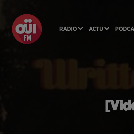
RADIO
ACTU
PODCA
[Vid