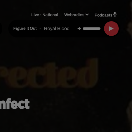
Live :
National
Webradios
Podcasts
Royal Blood
-
Figure It Out
nfect