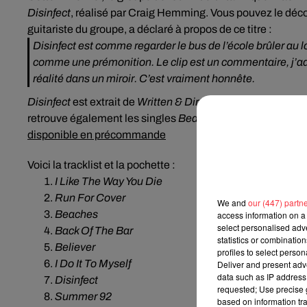
Disinfect
, réalisé par Craig Hemming. Vous pouvez le découv
guitariste du groupe, a déclaré à propos de ce titre :
Disinfect est comme regarder le bus de l’école brûler au l
comme une prémonition. Le clip est un commentaire, j’ad
réalité dans un miroir. C’est vraiment honnête.
Disinfect
est extrait de
Written & Directed
, prochain album 
retrouve également les singles
Beaches
,
Run For Cover
,
I
disponible en précommande
Voici la tracklist et la pochette :
I Like The Way You Die
Run For Cover
We and
our (447) partn
Beaches
access information on a 
select personalised ad
Back Of The Bar
statistics or combinatio
Believer
profiles to select person
I Do It To Myself
Deliver and present adv
data such as IP address 
Disinfect
requested; Use precise g
Summer 92
based on information tra