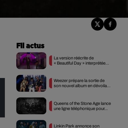
Fil actus
La version réécrite de
« Beautiful Day » interprétée
lors des...
Weezer prépare la sortie de
son nouvel album en dévoilant
une...
Queens of the Stone Age lance
une ligne téléphonique pour...
Linkin Park annonce son