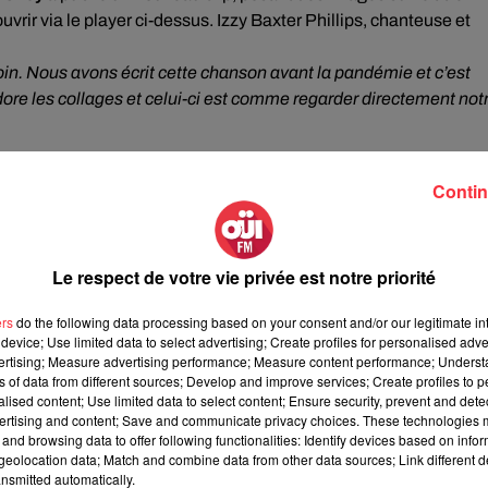
rir via le player ci-dessus. Izzy Baxter Phillips, chanteuse et
oin.
Nous avons écrit cette chanson avant la pandémie et c’est
ore les collages et celui-ci est comme regarder directement not
de Black Honey, dont la sortie est prévue pour le 19 mars. On y
 Like The Way You Die
et
Believer
.
Written & Directed
est
Contin
Le respect de votre vie privée est notre priorité
ers
do the following data processing based on your consent and/or our legitimate int
device; Use limited data to select advertising; Create profiles for personalised adver
vertising; Measure advertising performance; Measure content performance; Unders
ns of data from different sources; Develop and improve services; Create profiles to 
alised content; Use limited data to select content; Ensure security, prevent and detect
ertising and content; Save and communicate privacy choices. These technologies
and browsing data to offer following functionalities: Identify devices based on infor
eolocation data; Match and combine data from other data sources; Link different de
nsmitted automatically.