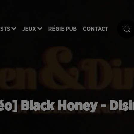
STS
JEUX
RÉGIE PUB
CONTACT
éo] Black Honey - Disi