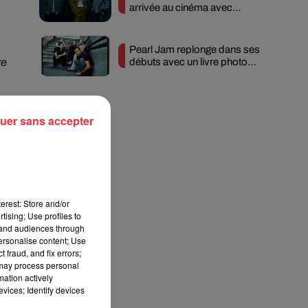
arrivée au cinéma avec
« Unshatter »
Pearl Jam replonge dans ses
re
débuts avec un livre photo
inédit
uer sans accepter
erest: Store and/or
tising; Use profiles to
tand audiences through
personalise content; Use
 fraud, and fix errors;
 may process personal
mation actively
vices; Identify devices