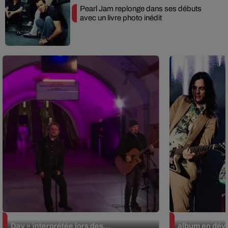
Pearl Jam replonge dans ses débuts
avec un livre photo inédit
La version réécrite de « Beautiful
Weezer prépar
Day » interprétée lors des...
album en dévo