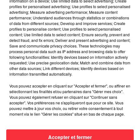
information on a device; Use limited data to select advertising; Create
Sex To Go
profiles for personalised advertising; Use profiles to select personalised
advertising; Measure advertising performance; Measure content
Backseat Boogie
performance; Understand audiences through statistics or combinations
Blood In The Water
of data from different sources; Develop and improve services; Create
She Gives Me Hell
profiles to personalise content; Use profiles to select personalised
content; Use limited data to select content; Ensure security, prevent and
Switchblade Angel
detect fraud, and fix errors; Deliver and present advertising and content;
Weapon Of War
Save and communicate privacy choices. These technologies may
Rock 'N' Roll For Life
process personal data such as IP address and browsing data to offer
following functionalities: Identify devices based on information actively
requested; Use precise geolocation data; Match and combine data from
other data sources; Link different devices; Identify devices based on
information transmitted automatically.
Vous pouvez accepter en cliquant sur "Accepter et fermer", ou affiner en
sélectionnant les finalités et/ou partenaires dans "Gérer mes choix".
Fil actus
Vous pouvez également refuser en cliquant sur "Continuer sans
accepter". Vos préférences ne s'appliqueront que pour ce site. Vous
pouvez mettre à jour vos choix, ou retirer votre consentement à tout
moment via le lien "Gérer les cookies" situé en bas de chaque page.
La version réécrite de « Beautiful Day »
interprétée lors des...
Accepter et fermer