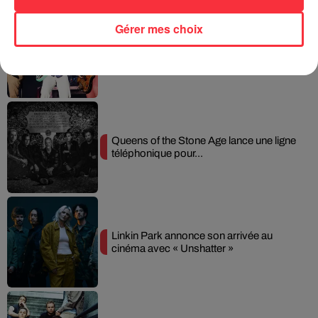
Gérer mes choix
Weezer prépare la sortie de son nouvel
album en dévoilant une...
Queens of the Stone Age lance une ligne
téléphonique pour...
Linkin Park annonce son arrivée au
cinéma avec « Unshatter »