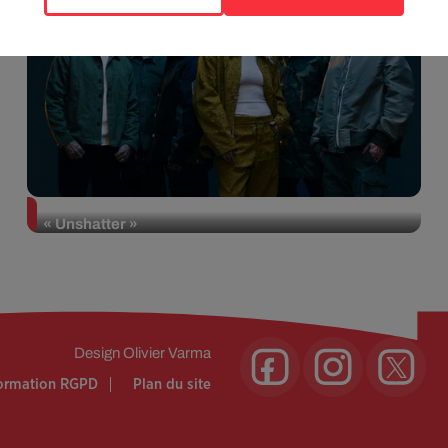
Linkin Park annonce son arrivée au cinéma avec
« Unshatter »
Design
Olivier Varma
formation RGPD
Plan du site