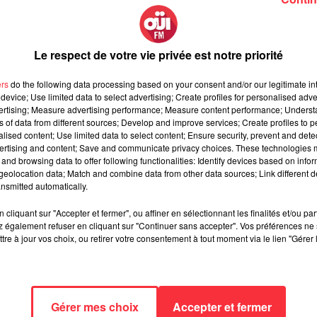
 fois depuis le 13 novembre.
Comme annoncé la semaine
Le respect de votre vie privée est notre priorité
Paris avec
U2
. Les Irlandais ont donné deux concerts à l'Accorhote
cles annulés suite aux attentats au Bataclan. Lors de la second
ers
do the following data processing based on your consent and/or our legitimate int
réter avec U2
People Have the Power
de
Patti Smith
. Cette
device; Use limited data to select advertising; Create profiles for personalised adver
 décembre pour interpréter ce titre. Vous pouvez visionner la vid
vertising; Measure advertising performance; Measure content performance; Unders
ns of data from different sources; Develop and improve services; Create profiles to 
alised content; Use limited data to select content; Ensure security, prevent and detect
ertising and content; Save and communicate privacy choices. These technologies
and browsing data to offer following functionalities: Identify devices based on infor
e cookies que vous avez exprimé. Si vous souhaitez l'afficher,
eolocation data; Match and combine data from other data sources; Link different de
nsmitted automatically.
rd en cliquant sur le bouton ci-dessous.
cliquant sur "Accepter et fermer", ou affiner en sélectionnant les finalités et/ou pa
cher l'élément
 également refuser en cliquant sur "Continuer sans accepter". Vos préférences ne 
tre à jour vos choix, ou retirer votre consentement à tout moment via le lien "Gérer 
Gérer mes choix
Accepter et fermer