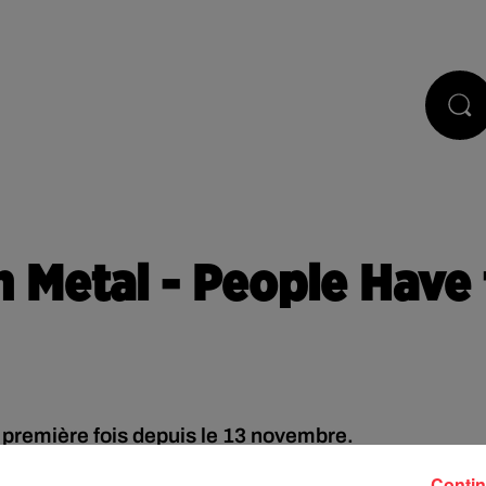
STS
JEUX
RÉGIE PUB
CONTACT
h Metal - People Have
 première fois depuis le 13 novembre.
Contin