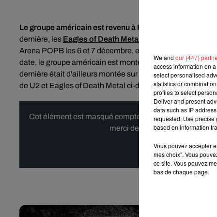
Le groupe américain est revenu à Paris pour la première
dernière, les
Eagles of Death Metal
ont fait leur retour à 
Arena POPB les 6 et 7 décembre, en report de leurs specta
We and
our (447) partn
date, le groupe américain est monté sur scène pour interp
access information on a 
dernière était d'ailleurs montée sur cette même scène le 6
select personalised ad
statistics or combinatio
de U2 et Eagles of Death Metal ci-dessous :
profiles to select person
Deliver and present adv
data such as IP address 
Cet élément est masqué compte-tenu du refus du dépôt d
requested; Use precise g
based on information tra
merci de nous donner votre acco
Vous pouvez accepter en 
Affi
mes choix". Vous pouvez
ce site. Vous pouvez met
bas de chaque page.