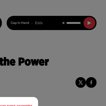
Live :
National
Webradios
Podcasts
Eels
-
Cap In Hand
 the Power
Fil actus
uer sans accepter