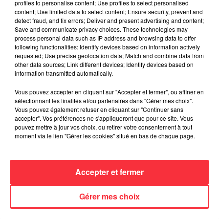
profiles to personalise content; Use profiles to select personalised
content; Use limited data to select content; Ensure security, prevent and
detect fraud, and fix errors; Deliver and present advertising and content;
Save and communicate privacy choices. These technologies may
process personal data such as IP address and browsing data to offer
following functionalities: Identify devices based on information actively
requested; Use precise geolocation data; Match and combine data from
Fil actus
other data sources; Link different devices; Identify devices based on
information transmitted automatically.
Vous pouvez accepter en cliquant sur "Accepter et fermer", ou affiner en
sélectionnant les finalités et/ou partenaires dans "Gérer mes choix".
La version réécrite de « Beautiful Day »
Vous pouvez également refuser en cliquant sur "Continuer sans
interprétée lors des...
accepter". Vos préférences ne s'appliqueront que pour ce site. Vous
pouvez mettre à jour vos choix, ou retirer votre consentement à tout
moment via le lien "Gérer les cookies" situé en bas de chaque page.
Weezer prépare la sortie de son nouvel
Accepter et fermer
album en dévoilant une...
Gérer mes choix