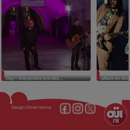
La version réécrite de « Beautiful
Weezer prépar
Day » interprétée lors des...
album en dévo
Design
Olivier Varma