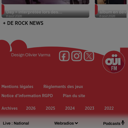
La version réécrite de « Beautiful
Weezer prépar
Day » interprétée lors des...
album en dévo
6 août 2026
6 août 2026
+ DE ROCK NEWS
Design
Olivier Varma
Mentions légales
Règlements des jeux
Notice d’information RGPD
Plan du site
Archives
2026
2025
2024
2023
2022
Live :
National
Webradios
Podcasts