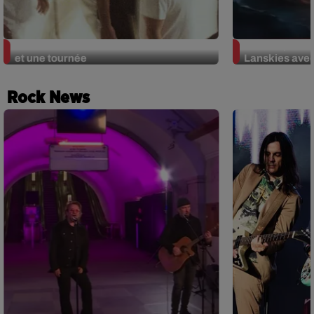
Ghinzu : un nouvel album avec Oüi FM
OÜI FM parten
et une tournée
Lanskies ave
Rock News