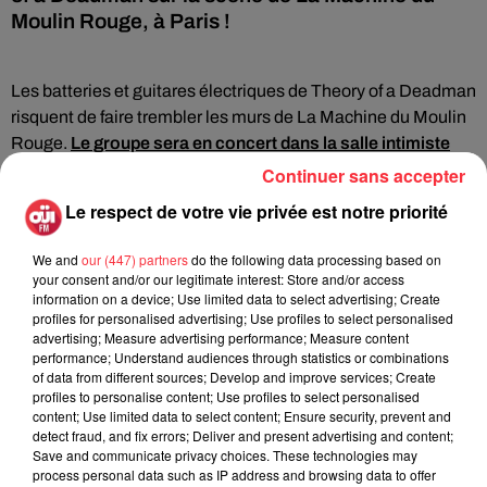
Moulin Rouge, à Paris !
Les batteries et guitares électriques de Theory of a Deadman
risquent de faire trembler les murs de La Machine du Moulin
Rouge.
Le groupe sera en concert dans la salle intimiste
parisienne le 2 octobre 2023, avec OÜI FM.
Continuer sans accepter
Formé en 2001, ce groupe de metal alternatif canadien a été
Le respect de votre vie privée est notre priorité
découvert par le leader de Nickelback, Chad Kroeger.
Au fil
des ans, Theory of a Deadman a accumulé les hits, entre
We and
our (447) partners
do the following data processing based on
your consent and/or our legitimate interest: Store and/or access
disques de platine et nombreux concerts à guichets fermés.
information on a device; Use limited data to select advertising; Create
Cette date parisienne du 2 octobre risque de ne pas déroger
profiles for personalised advertising; Use profiles to select personalised
à la règle. Un concert qui arrive dans la foulée de leur 8ème
advertising; Measure advertising performance; Measure content
performance; Understand audiences through statistics or combinations
opus, “Dinosaur”. Pour l’occasion, le groupe s’est associé au
of data from different sources; Develop and improve services; Create
producteur suédois Martin Terefe (Jason Mraz,
profiles to personalise content; Use profiles to select personalised
YUNGBLUD).
content; Use limited data to select content; Ensure security, prevent and
detect fraud, and fix errors; Deliver and present advertising and content;
Save and communicate privacy choices. These technologies may
process personal data such as IP address and browsing data to offer
Cet élément est masqué compte-tenu du refus du