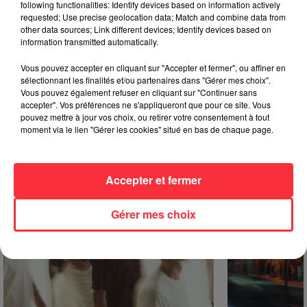
following functionalities: Identify devices based on information actively
dépôt de cookies que vous avez exprimé. Si vous
requested; Use precise geolocation data; Match and combine data from
other data sources; Link different devices; Identify devices based on
souhaitez l'afficher, merci de nous donner votre accord
information transmitted automatically.
en cliquant sur le bouton ci-dessous.
Vous pouvez accepter en cliquant sur "Accepter et fermer", ou affiner en
sélectionnant les finalités et/ou partenaires dans "Gérer mes choix".
Afficher l'élément
Vous pouvez également refuser en cliquant sur "Continuer sans
accepter". Vos préférences ne s'appliqueront que pour ce site. Vous
pouvez mettre à jour vos choix, ou retirer votre consentement à tout
Événements à venir
moment via le lien "Gérer les cookies" situé en bas de chaque page.
Accepter et fermer
Gérer mes choix