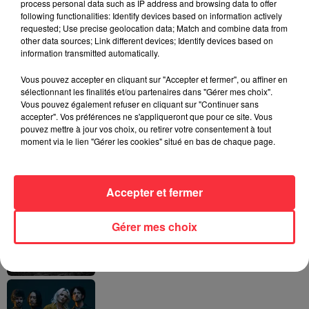
process personal data such as IP address and browsing data to offer
following functionalities: Identify devices based on information actively
requested; Use precise geolocation data; Match and combine data from
other data sources; Link different devices; Identify devices based on
La version réécrite de « Beautiful Day »
information transmitted automatically.
interprétée lors des...
Vous pouvez accepter en cliquant sur "Accepter et fermer", ou affiner en
sélectionnant les finalités et/ou partenaires dans "Gérer mes choix".
Vous pouvez également refuser en cliquant sur "Continuer sans
accepter". Vos préférences ne s'appliqueront que pour ce site. Vous
pouvez mettre à jour vos choix, ou retirer votre consentement à tout
Weezer prépare la sortie de son nouvel
moment via le lien "Gérer les cookies" situé en bas de chaque page.
album en dévoilant une...
Accepter et fermer
Gérer mes choix
Queens of the Stone Age lance une ligne
téléphonique pour...