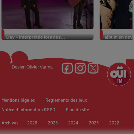
La version réécrite de « Beautiful
Weezer prépar
Day » interprétée lors des...
album en dévo
Design
Olivier Varma
Mentions légales
Règlements des jeux
Notice d’information RGPD
Plan du site
Archives
2026
2025
2024
2023
2022