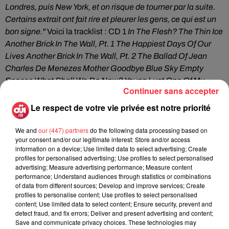
Londres, puis New York, et on risque de tourner par la suite.
Certains extrait ont fait rire et pleurer les gens, ce qui est un
bon signe."
Voici la tracklist : CD 1
In The Flesh?
The Thin Ice
Another Brick In The Wall, Pt. 1
The Happiest Days Of Our
Lives
Another Brick In The Wall, Pt. 2
The Ballad Of Jean
Charles De Menezes
Mother
Goodbye Blue Sky
Empty
Spaces
What Shall We Do Now?
Young Lust
One Of My
Continuer sans accepter
Turns
Don’t Leave Me Now
Another Brick In The Wall, Pt. 3
Last Few Bricks
Goodbye Cruel World
CD 2
Hey You
Is There
Le respect de votre vie privée est notre priorité
Anybody Out There?
Nobody Home
Vera
Bring The Boys
Back Home
Comfortably Numb
The Show Must Go On
In
We and
our (447) partners
do the following data processing based on
your consent and/or our legitimate interest: Store and/or access
The Flesh
Run Like Hell
Waiting For The Worms
Stop
The
information on a device; Use limited data to select advertising; Create
Trial
Outside The Wall
profiles for personalised advertising; Use profiles to select personalised
advertising; Measure advertising performance; Measure content
performance; Understand audiences through statistics or combinations
of data from different sources; Develop and improve services; Create
profiles to personalise content; Use profiles to select personalised
content; Use limited data to select content; Ensure security, prevent and
detect fraud, and fix errors; Deliver and present advertising and content;
Fil actus
Save and communicate privacy choices. These technologies may