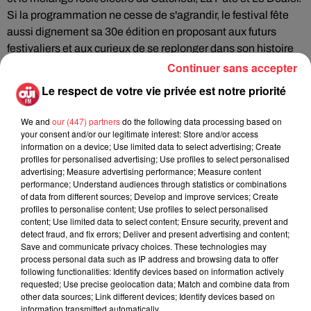
Si la programmation ne cesse de s'agrandir, le festival fête
aussi dignement sa 30e édition en proposant aux futurs
festivaliers et aux curieux de se replonger dans son histoire
en présentant sur un
site dédié
des documents, des affiches,
Continuer sans accepter
des témoignages glanés tout au long de l'histoire du Rock
Le respect de votre vie privée est notre priorité
Dans Tous Ses Etats.
We and
our (447) partners
do the following data processing based on
your consent and/or our legitimate interest: Store and/or access
information on a device; Use limited data to select advertising; Create
profiles for personalised advertising; Use profiles to select personalised
advertising; Measure advertising performance; Measure content
performance; Understand audiences through statistics or combinations
Fil actus
of data from different sources; Develop and improve services; Create
profiles to personalise content; Use profiles to select personalised
content; Use limited data to select content; Ensure security, prevent and
detect fraud, and fix errors; Deliver and present advertising and content;
La version réécrite de « Beautiful Day »
Save and communicate privacy choices. These technologies may
interprétée lors des...
process personal data such as IP address and browsing data to offer
following functionalities: Identify devices based on information actively
requested; Use precise geolocation data; Match and combine data from
other data sources; Link different devices; Identify devices based on
information transmitted automatically.