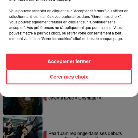
Weezer prépare la sortie de son nouvel
Vous pouvez accepter en cliquant sur "Accepter et fermer", ou affiner en
album en dévoilant une...
sélectionnant les finalités et/ou partenaires dans "Gérer mes choix".
Vous pouvez également refuser en cliquant sur "Continuer sans
accepter". Vos préférences ne s'appliqueront que pour ce site. Vous
pouvez mettre à jour vos choix, ou retirer votre consentement à tout
moment via le lien "Gérer les cookies" situé en bas de chaque page.
Queens of the Stone Age lance une ligne
téléphonique pour...
Accepter et fermer
Gérer mes choix
Linkin Park annonce son arrivée au
cinéma avec « Unshatter »
Pearl Jam replonge dans ses débuts