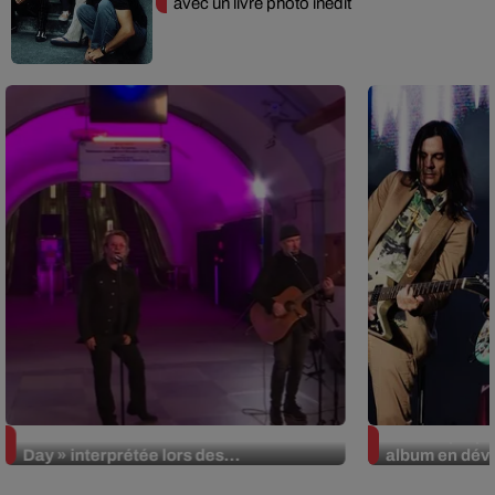
avec un livre photo inédit
La version réécrite de « Beautiful
Weezer prépar
Day » interprétée lors des...
album en dévo