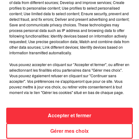
of data from different sources; Develop and improve services; Create
conquis.
profiles to personalise content; Use profiles to select personalised
content; Use limited data to select content; Ensure security, prevent and
Lloyd Cole débute alors une carrière solo pour sortir plus de
detect fraud, and fix errors; Deliver and present advertising and content;
10 albums ! Preuve de son activité légendaire, un dernier
Save and communicate privacy choices. These technologies may
process personal data such as IP address and browsing data to offer
projet est attendu pour le 23 juin 2023,
On Pain
. Une cerise
following functionalities: Identify devices based on information actively
sur le gâteau avant un concert au Trianon qui s’annonce
requested; Use precise geolocation data; Match and combine data from
savoureux.
other data sources; Link different devices; Identify devices based on
information transmitted automatically.
Vous pouvez accepter en cliquant sur "Accepter et fermer", ou affiner en
Cet élément est masqué compte-tenu du refus du
sélectionnant les finalités et/ou partenaires dans "Gérer mes choix".
dépôt de cookies que vous avez exprimé. Si vous
Vous pouvez également refuser en cliquant sur "Continuer sans
accepter". Vos préférences ne s'appliqueront que pour ce site. Vous
souhaitez l'afficher, merci de nous donner votre accord
pouvez mettre à jour vos choix, ou retirer votre consentement à tout
en cliquant sur le bouton ci-dessous.
moment via le lien "Gérer les cookies" situé en bas de chaque page.
Afficher l'élément
Accepter et fermer
Événements à venir
Gérer mes choix