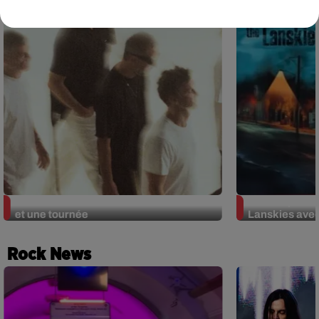
Ghinzu : un nouvel album avec Oüi FM
OÜI FM parten
et une tournée
Lanskies ave
Rock News