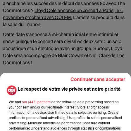
a enchainé les succès dès le début des années 80 avec The
Commotions ?
Lloyd Cole annonce un concert à Paris, le 4
novembre prochain avec OÜI FM.
L’artiste se produira dans
la salle du Trianon.
Cette date s’annonce à mi-chemin idéal entre intimité et
show, puisque le concert sera divisé en deux sets : un solo
acoustique et un électrique avec un groupe. Surtout, Lloyd
Cole sera accompagné de Blair Cowan et Neil Clark de The
Commotions !
Continuer sans accepter
Un enchaînement d’albums et de
Le respect de votre vie privée est notre priorité
succès
We and
our (447) partners
do the following data processing based on
Deux ans après leur formation, The Commotions rencontre
your consent and/or our legitimate interest: Store and/or access
un premier succès avec l’album
Rattlesnakes
, sorti en 1984.
information on a device; Use limited data to select advertising; Create
Porté par cette réussite, le groupe enchaîne avec
Easy
profiles for personalised advertising; Use profiles to select personalised
advertising; Measure advertising performance; Measure content
Pieces
, tout aussi salué par la critique. Il aura fallu attendre
performance; Understand audiences through statistics or combinations
1987 et
Mainstream
pour voir des fans légèrement moins