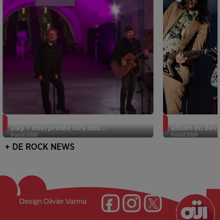
La version réécrite de « Beautiful
Weezer prépar
Day » interprétée lors des...
album en dévo
6 août 2026
6 août 2026
+ DE ROCK NEWS
Design
Olivier Varma