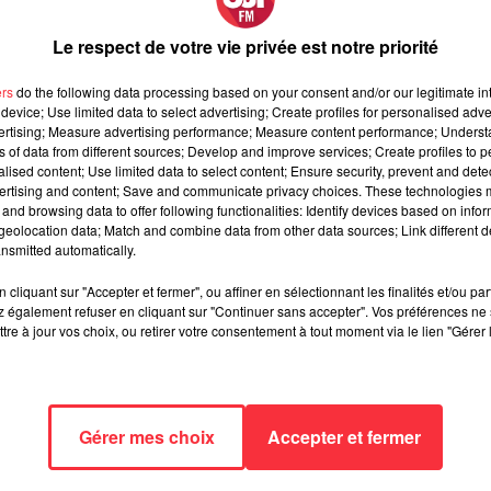
votre vinyle de son
Le respect de votre vie privée est notre priorité
uble Coming »
ers
do the following data processing based on your consent and/or our legitimate int
device; Use limited data to select advertising; Create profiles for personalised adver
vertising; Measure advertising performance; Measure content performance; Unders
ns of data from different sources; Develop and improve services; Create profiles to 
alised content; Use limited data to select content; Ensure security, prevent and detect
 album de
Laura Cox
! 😍
ertising and content; Save and communicate privacy choices. These technologies
and browsing data to offer following functionalities: Identify devices based on infor
en puissance de l’artiste franco-britannique. Laura y signe 11
eolocation data; Match and combine data from other data sources; Link different de
ant rock moderne, introspection et sujets forts comme la santé
nsmitted automatically.
 la production, le duo
No Money Kids
— que nous avions reçu
lant et énergie façon The Black Keys ou Jack White. 🔥
cliquant sur "Accepter et fermer", ou affiner en sélectionnant les finalités et/ou pa
 également refuser en cliquant sur "Continuer sans accepter". Vos préférences ne 
européenne avec
8 dates françaises
, en passant notamment par
tre à jour vos choix, ou retirer votre consentement à tout moment via le lien "Gérer 
 avril
. 🇫🇷✨
rnold
du lundi au vendredi de 6h à 10h, et
jouez avec lui dans le 
Gérer mes choix
Accepter et fermer