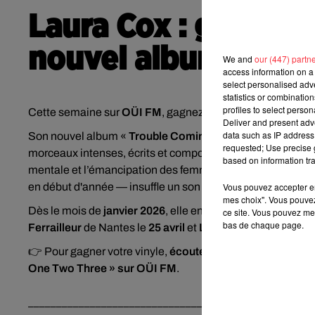
Laura Cox : gagnez 
nouvel album « Tro
We and
our (447) partn
access information on a 
select personalised ad
statistics or combinatio
profiles to select person
Cette semaine sur
OÜI FM
, gagnez
votre vinyle
du nouvel
Deliver and present adv
data such as IP address 
Son nouvel album «
Trouble Coming
»
confirme la montée 
requested; Use precise g
morceaux intenses, écrits et composés par elle-même, mêl
based on information tra
mentale et l’émancipation des femmes. Aux commandes de
en début d'année — insuffle un son actuel, entre blues brû
Vous pouvez accepter en 
mes choix". Vous pouvez
Dès le mois de
janvier 2026
, elle entamera une tournée 
ce site. Vous pouvez met
bas de chaque page.
Ferrailleur
de Nantes le
25 avril
et
Le
Trianon
à Paris
le
10
👉 Pour gagner votre vinyle,
écoutez le Morning Rock d'A
One Two Three » sur OÜI FM
.
____________________________________