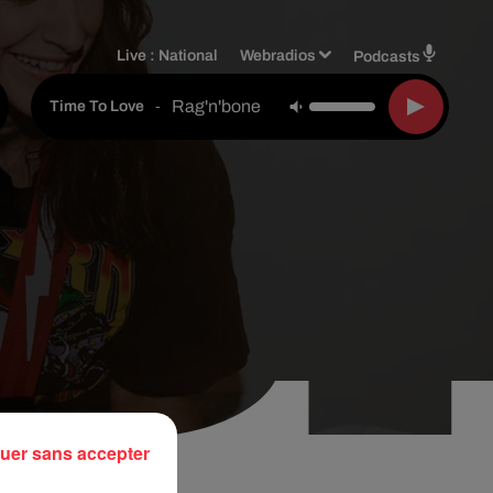
Live :
National
Webradios
Podcasts
Rag'n'bone Man
-
Time To Love
uer sans accepter